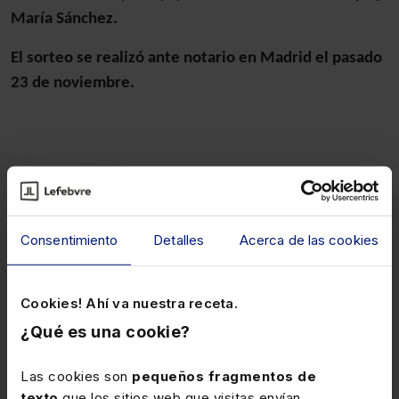
María Sánchez.
El sorteo se realizó ante notario en Madrid el pasado
23 de noviembre.
Consentimiento
Detalles
Acerca de las cookies
Contenido
relacionado
Cookies! Ahí va nuestra receta.
¿Qué es una cookie?
Las cookies son
pequeños fragmentos de
texto
que los sitios web que visitas envían