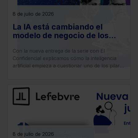
También puedes
configurar
las cookies y
seleccionar solo aquellas que quieras permitir en tu
8 de julio de 2026
navegador. Si no seleccionas ninguna utilizaremos las
La IA está cambiando el
que sean indispensables para la navegación.
modelo de negocio de los
Saber más acerca de las cookies
despachos legales: llega la
Con la nueva entrega de la serie con El
era del ‘superabogado’
Confidencial explicamos cómo la inteligencia
artificial empieza a cuestionar uno de los pilares
tradicionales de los despachos: la facturación
por horas.
8 de julio de 2026