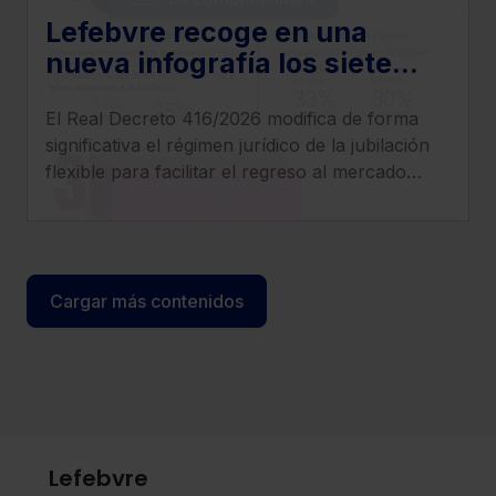
Lefebvre recoge en una
nueva infografía los siete
cambios más relevantes que
El Real Decreto 416/2026 modifica de forma
introduce el Real Decreto
significativa el régimen jurídico de la jubilación
416/2026
flexible para facilitar el regreso al mercado
laboral de los pensionistas, incrementar
compatibilidad entre pensión y empleo y
clarificar el tratamiento de cotizaciones y
determinados complementos.
Cargar más contenidos
Lefebvre