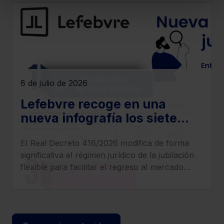
experiencia en la web sea óptima
Puedes
aceptar solo las esenciales
para
denegar todas las cookies excepto aquellas
imprescindibles.
También puedes
configurar
las cookies y
seleccionar solo aquellas que quieras permitir en tu
navegador. Si no seleccionas ninguna utilizaremos las
8 de julio de 2026
que sean indispensables para la navegación.
Lefebvre recoge en una
Saber más acerca de las cookies
nueva infografía los siete
cambios más relevantes que
El Real Decreto 416/2026 modifica de forma
introduce el Real Decreto
significativa el régimen jurídico de la jubilación
416/2026
flexible para facilitar el regreso al mercado
laboral de los pensionistas, incrementar
compatibilidad entre pensión y empleo y
clarificar el tratamiento de cotizaciones y
determinados complementos.