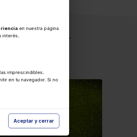
riencia
en nuestra página
a del sector
 interés.
as imprescindibles.
itir en tu navegador. Si no
Aceptar y cerrar