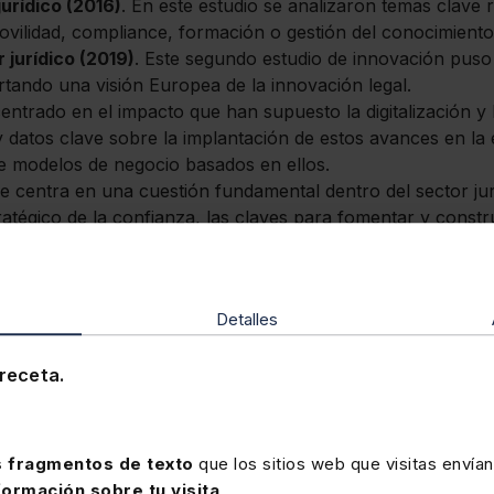
jurídico (2016)
. En este estudio se analizaron temas clave 
vilidad, compliance, formación o gestión del conocimiento
r jurídico (2019)
. Este segundo estudio de innovación puso
rtando una visión Europea de la innovación legal.
entrado en el impacto que han supuesto la digitalización y
y datos clave sobre la implantación de estos avances en la
de modelos de negocio basados en ellos.
e centra en una cuestión fundamental dentro del sector jurí
atégico de la confianza, las claves para fomentar y constr
gica dentro del sector.
tendrá la IA generativa en la práctica jurídica y el sect
ación en varios niveles. El primero, la
gestión del día a día
Detalles
hasta ejecución de los servicios legales. En segundo lugar,
 y la gestión del talento
dentro de las organizaciones. Cu
receta.
ector. En quinto lugar, el
marco ético
. Y, por último, el
im
 fragmentos de texto
que los sitios web que visitas envían
formación sobre tu visita
.