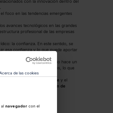
relacionados con la innovación dentro del
.
 el foco en las tendencias emergentes
 los avances tecnológicos en las grandes
 estructura profesional de las empresas
dico: la confianza. En este sentido, se
uir esa confianza y lo que puede aportar
or legal empresarial.
El estudio hace un
en los despachos de abogados, lo que
Acerca de las cookies
 la
carrera de los propios
arto, la
relación con el cliente
y el
pacto sobre la Administración de
 al
navegador
con el