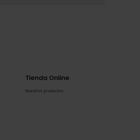
nfoque práctico de este estudio de
nnovación.
Tienda Online
Nuestros productos