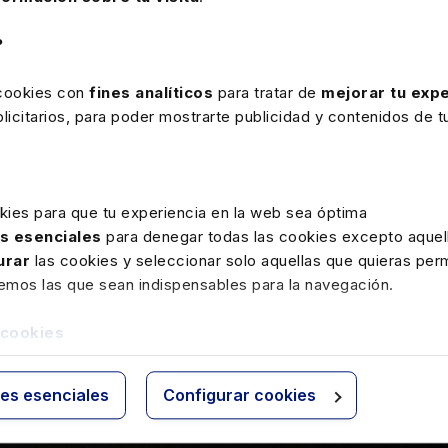
?
 cookies con
fines analíticos
para tratar de
mejorar tu expe
rimer informe de marc
icitarios, para poder mostrarte publicidad y contenidos de tu
kies para que tu experiencia en la web sea óptima
as esenciales
para denegar todas las cookies excepto aquell
urar
las cookies y seleccionar solo aquellas que quieras perm
remos las que sean indispensables para la navegación.
 cookies
ies esenciales
Configurar cookies