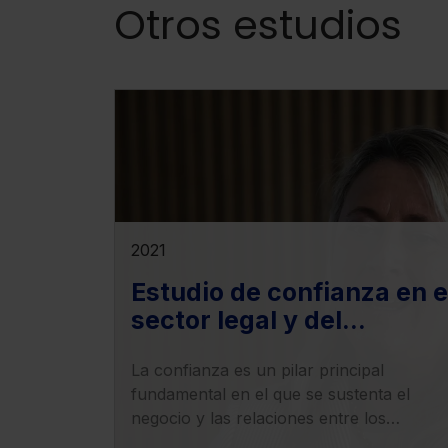
Otros estudios
2021
Estudio de confianza en e
sector legal y del
asesoramiento
La confianza es un pilar principal
profesional
fundamental en el que se sustenta el
negocio y las relaciones entre los
profesionales y los clientes. En el sector