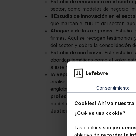
Estudio de innovación en el sector 
sector, como modelos de negocio, mo
II Estudio de innovación en el secto
que marcan el futuro del sector, apo
Abogacía de los negocios.
Estudio c
firmas. Aquí se recogen testimonios 
del sector y sobre la consolidación 
Estudio de confianza.
Este estudio s
abordan temáticas como el valor estr
a este respecto la innovación tecnoló
IA Report 2023 sobre el impacto que 
análisis exhaustivo de esta transform
Consentimiento
engloba desde cuestiones operativas 
profesionales
. Tercero, la
formación
Cookies! Ahí va nuestra 
modelo de negocio de las firmas del s
Justicia
.
¿Qué es una cookie?
Las cookies son
pequeños
objetivo de
recordar la in