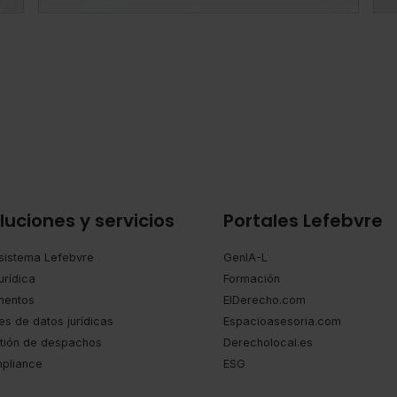
e
o
i
,
luciones y servicios
Portales Lefebvre
o
sistema Lefebvre
GenIA-L
urídica
Formación
entos
ElDerecho.com
es de datos jurídicas
Espacioasesoria.com
tión de despachos
Derecholocal.es
pliance
ESG