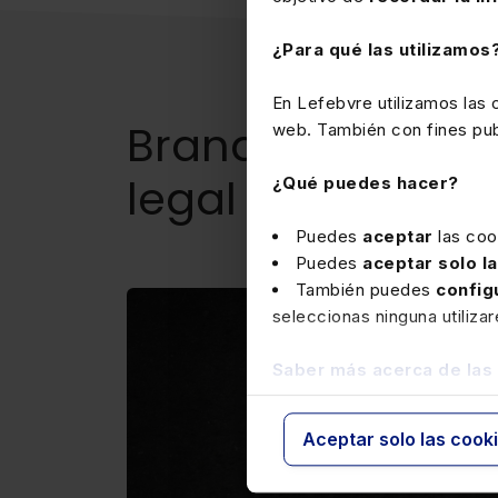
¿Para qué las utilizamos
En Lefebvre utilizamos las
Brand in Law - P
web. También con fines publ
legal en España
¿Qué puedes hacer?
Puedes
aceptar
las coo
Puedes
aceptar solo l
También puedes
config
seleccionas ninguna utiliza
Saber más acerca de las
Aceptar solo las cook