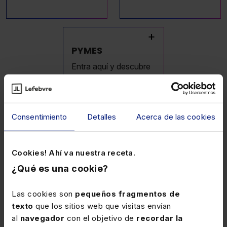
+
PYMES
Entra aquí y descubre
más sobre nuestros
cursos para pequeñas
y medianas empresas.
Consentimiento
Detalles
Acerca de las cookies
Cookies! Ahí va nuestra receta.
Modalidades de
¿Qué es una cookie?
formación
Las cookies son
pequeños fragmentos de
texto
que los sitios web que visitas envían
al
navegador
con el objetivo de
recordar la
En Lefebvre Formación disponemos de
varias