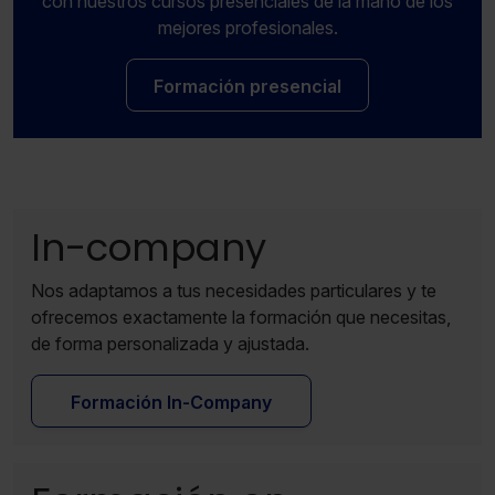
con nuestros cursos presenciales de la mano de los
navegador. Si no seleccionas ninguna utilizaremos las
mejores profesionales.
que sean indispensables para la navegación.
Formación presencial
Saber más acerca de las cookies
In-company
Nos adaptamos a tus necesidades particulares y te
ofrecemos exactamente la formación que necesitas,
de forma personalizada y ajustada.
Formación In-Company