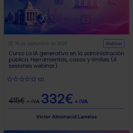
16 de septiembre de 2026
Webinar
Curso La IA generativa en la administración
pública. Herramientas, casos y límites (4
sesiones webinar)
★
★
★
★
★
(0)
332€
415€
+ IVA
+ IVA
Víctor Almonacid Lamelas