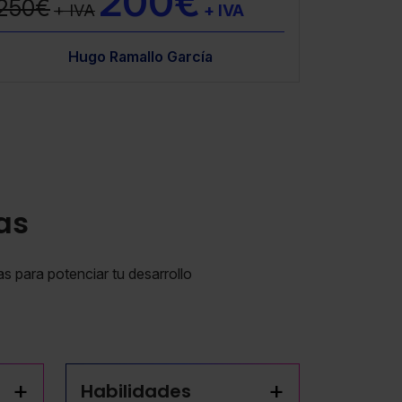
200€
250€
+ IVA
+ IVA
olores Abuin
Juan Álvarez Sánchez
Hugo Ramallo García
Hugo Ramallo García
Juan Álvarez 
Hugo 
as
as para potenciar tu desarrollo
+
+
Habilidades