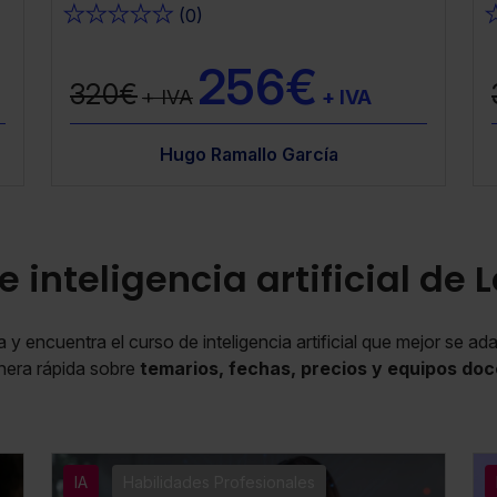
★
★
★
★
★
(0)
256€
320€
+ IVA
+ IVA
arcía
Víctor Almonacid Lamelas
Hugo Ramallo García
Hugo Ramallo García
Víctor 
e inteligencia artificial de
 y encuentra el curso de inteligencia artificial que mejor se a
era rápida sobre
temarios, fechas, precios y equipos do
IA
Habilidades Profesionales