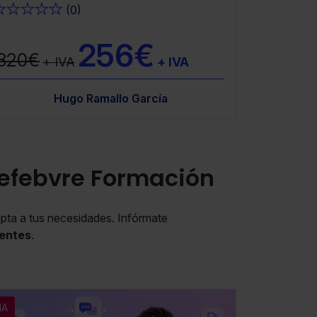
★
★
★
★
★
(0)
256€
320€
+ IVA
+ IVA
Almonacid Lamelas
Hugo Ramallo García
Hugo Ramallo García
Hugo Ramallo
Hugo 
 Lefebvre Formación
dapta a tus necesidades. Infórmate
centes
.
IA