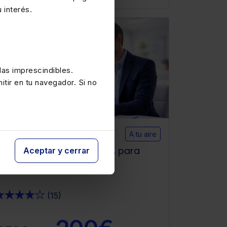
 interés.
IA
Habilidades Profesionales
as imprescindibles.
itir en tu navegador. Si no
Disponible
A tu aire
Curso A tu aire Agentes IA para
Aceptar y cerrar
“dummies”
★
★
★
★
★
(15)