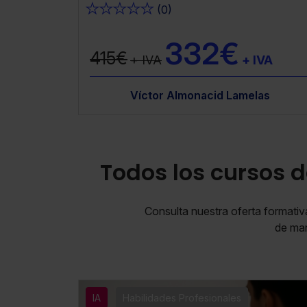
★
★
★
★
★
(0)
332€
415€
+ IVA
+ IVA
d Lamelas
amallo García
Víctor Almonacid Lamelas
Hugo Ramallo García
Hugo Ramallo G
Todos los cursos d
Consulta nuestra oferta formativa
de man
IA
Habilidades Profesionales