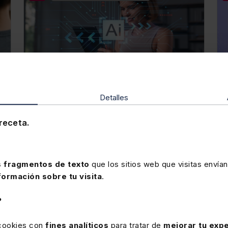
Detalles
Disponible
Elearning
Curso elearning Transforma tu
receta.
forma de trabajar con Chat GPT
★
★
★
★
★
(0)
 fragmentos de texto
que los sitios web que visitas envían
formación sobre tu visita
.
280€
350€
+ IVA
+ IVA
?
arcía
Hugo Ramallo García
Hugo Ramallo García
Hugo Ramallo García
Hugo
 cookies con
fines analíticos
para tratar de
mejorar tu expe