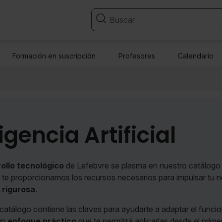
Formación en suscripción
Profesores
Calendario
igencia Artificial
rollo tecnológico
de Lefebvre se plasma en nuestro catálogo de
te proporcionamos los recursos necesarios para impulsar tu ne
 rigurosa
.
o catálogo contiene las claves para ayudarte a adaptar el funci
un
enfoque práctico
que te permitirá aplicarlas desde el primer