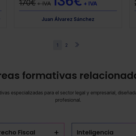
136€
170€
+ IVA
+ IVA
arcía
Hugo Ramallo García
Juan Álvarez Sánchez
Hugo Ramallo García
D
1
2
reas formativas relacionad
vas especializadas para el sector legal y empresarial, diseñad
profesional.
+
echo Fiscal
Inteligencia