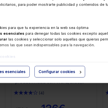
icitarios, para poder mostrarte publicidad y contenidos de tu
Habilidades Profesionales
IA
kies para que tu experiencia en la web sea óptima
as esenciales
para denegar todas las cookies excepto aquell
urar
las cookies y seleccionar solo aquellas que quieras perm
remos las que sean indispensables para la navegación.
 cookies
Disponible
A tu aire
Curso A tu aire Copilot en Microsoft
ies esenciales
Configurar cookies
365: cómo multiplicar tu
productividad con Word, Excel,
PowerPoint y
★
★
★
★
★
(4)