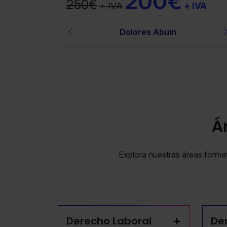
200€
250€
+ IVA
+ IVA
García
lvarez Sánchez
Dolores Abuin
Juan Álvarez Sánchez
Hugo Ramallo G
Á
Explora nuestras áreas formati
+
Derecho Laboral
Der