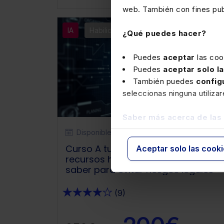
web. También con fines publ
IA
Habilidades Profesionales
¿Qué puedes hacer?
Puedes
aceptar
las coo
Puedes
aceptar solo l
También puedes
config
seleccionas ninguna utiliza
Saber más acerca de las
Disponible
A tu aire
Curso A tu aire Uso de la IA en
Aceptar solo las cook
recursos humanos: lo que debes
saber para evitar riesgos legales
★
★
★
★
★
(9)