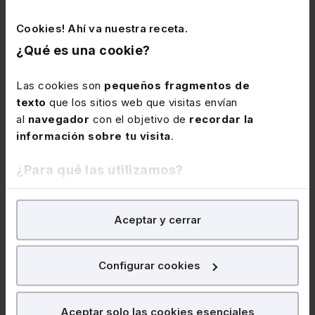
Cookies! Ahí va nuestra receta.
★
★
★
★
★
(0)
¿Qué es una cookie?
256€
320€
+ IVA
+ IVA
Las cookies son
pequeños fragmentos de
texto
que los sitios web que visitas envían
al
navegador
con el objetivo de
recordar la
Hugo Ramallo García
información sobre tu visita
.
¿Para qué las utilizamos?
IA
Habilidades Profesionales
En Lefebvre utilizamos las cookies con
fines
Aceptar y cerrar
analíticos
para tratar de
mejorar tu experiencia
en
nuestra página web. También con fines publicitarios,
para poder mostrarte publicidad y contenidos de tu
Configurar cookies
interés.
¿Qué puedes hacer?
Aceptar solo las cookies esenciales