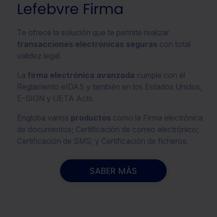
Lefebvre Firma
que sean indispensables para la navegación.
Te ofrece la solución que te permite realizar
Saber más acerca de las cookies
transacciones electrónicas seguras
con total
validez legal.
La
firma electrónica avanzada
cumple con el
Reglamento eIDAS y también en los Estados Unidos,
E-SIGN y UETA Acts.
Engloba varios
productos
como la Firma electrónica
de documentos; Certificación de correo electrónico;
Certificación de SMS; y Certificación de ficheros.
SABER MÁS