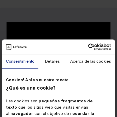
Consentimiento
Detalles
Acerca de las cookies
Client Link
Cookies! Ahí va nuestra receta.
Un
software jurídico
para crear de manera sencilla la
¿Qué es una cookie?
página web de tu despacho de abogacía o asesoría
profesional.
Las cookies son
pequeños fragmentos de
texto
que los sitios web que visitas envían
Si ya tienes página web Client Link te proporciona los
al
navegador
con el objetivo de
recordar la
contenidos actualizados
para que los integres en tu