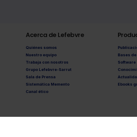
Acerca de Lefebvre
Produ
Quiénes somos
Publicac
Nuestro equipo
Bases de 
Trabaja con nosotros
Software
Grupo Lefebvre-Sarrut
Conocimi
Sala de Prensa
Actualid
Sistemática Memento
Ebooks gr
Canal ético