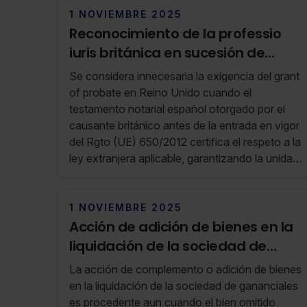
1 NOVIEMBRE 2025
Reconocimiento de la professio
iuris británica en sucesión de
bienes ubicados en España
Se considera innecesaria la exigencia del grant
of probate en Reino Unido cuando el
testamento notarial español otorgado por el
causante británico antes de la entrada en vigor
del Rgto (UE) 650/2012 certifica el respeto a la
ley extranjera aplicable, garantizando la unidad
de la sucesión y facilitando la inscripción sin
trámites dilatorios
1 NOVIEMBRE 2025
Acción de adición de bienes en la
liquidación de la sociedad de
gananciales
La acción de complemento o adición de bienes
en la liquidación de la sociedad de gananciales
es procedente aun cuando el bien omitido