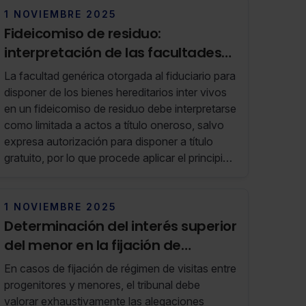
1 NOVIEMBRE 2025
Fideicomiso de residuo:
interpretación de las facultades
de disposición otorgadas al
La facultad genérica otorgada al fiduciario para
fiduciario
disponer de los bienes hereditarios inter vivos
en un fideicomiso de residuo debe interpretarse
como limitada a actos a título oneroso, salvo
expresa autorización para disponer a título
gratuito, por lo que procede aplicar el principio
de subrogación real respecto a los bienes
enajenados válidamente, integrando en el
fideicomiso la parte del precio obtenido no
1 NOVIEMBRE 2025
consumida en vida por el fiduciario
Determinación del interés superior
del menor en la fijación de
medidas paternofiliales
En casos de fijación de régimen de visitas entre
progenitores y menores, el tribunal debe
valorar exhaustivamente las alegaciones