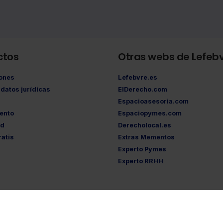
ctos
Otras webs de Lefeb
iones
Lefebvre.es
datos jurídicas
ElDerecho.com
Espacioasesoria.com
ento
Espaciopymes.com
ad
Derecholocal.es
atis
Extras Mementos
Experto Pymes
Experto RRHH