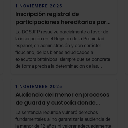
1 NOVIEMBRE 2025
Inscripción registral de
participaciones hereditarias por
ejecutores fiduciarios extranjeros
La DGSJFP resuelve parcialmente a favor de
la inscripción en el Registro de la Propiedad
español, en administración y con carácter
fiduciario, de los bienes adjudicados a
executors británicos, siempre que se concrete
de forma precisa la determinación de las
cuotas y las facultades fiduciarias, en base a la
ley aplicable a la sucesión y respetando los
principios registrales españoles.
1 NOVIEMBRE 2025
Audiencia del menor en procesos
de guarda y custodia donde
existan indicios de violencia de
La sentencia recurrida vulneró derechos
género
fundamentales al no garantizar la audiencia de
la menor de 12 años ni valorar adecuadamente