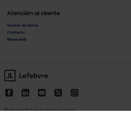
Atención al cliente
Gastos de envío
Contacto
Mapa web
©Lefebvre
2026. Todos los derechos reservados.
Aviso legal
·
Política de privacidad
·
Política
de cookies
·
Condiciones de contratación