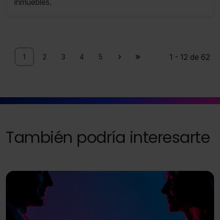
inmuebles.
Saber más acerca de las cookies
1 - 12 de 62
1
2
3
4
5
También podría interesarte