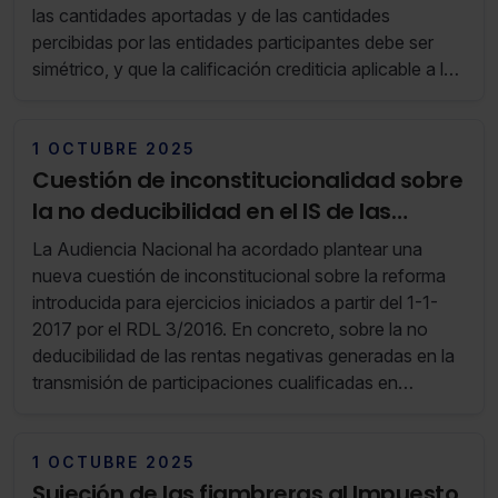
las cantidades aportadas y de las cantidades
percibidas por las entidades participantes debe ser
simétrico, y que la calificación crediticia aplicable a las
operaciones de préstamo debe ser la del grupo
societario y no la de la entidad prestataria.
1 OCTUBRE 2025
Cuestión de inconstitucionalidad sobre
la no deducibilidad en el IS de las
rentas negativas derivadas de la
La Audiencia Nacional ha acordado plantear una
trasmisión de participaciones
nueva cuestión de inconstitucional sobre la reforma
introducida para ejercicios iniciados a partir del 1-1-
2017 por el RDL 3/2016. En concreto, sobre la no
deducibilidad de las rentas negativas generadas en la
transmisión de participaciones cualificadas en
entidades.
1 OCTUBRE 2025
Sujeción de las fiambreras al Impuesto