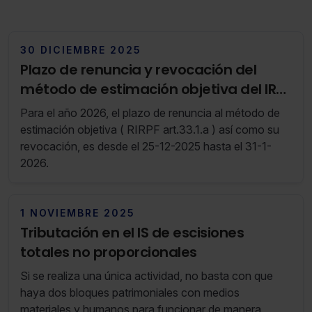
30 DICIEMBRE 2025
Plazo de renuncia y revocación del
método de estimación objetiva del IRPF
(RF 52/25 23 de Diciembre de 2025 al 29
Para el año 2026, el plazo de renuncia al método de
de Diciembre de 2025)
estimación objetiva ( RIRPF art.33.1.a ) así como su
revocación, es desde el 25-12-2025 hasta el 31-1-
2026.
1 NOVIEMBRE 2025
Tributación en el IS de escisiones
totales no proporcionales
Si se realiza una única actividad, no basta con que
haya dos bloques patrimoniales con medios
materiales y humanos para funcionar de manera