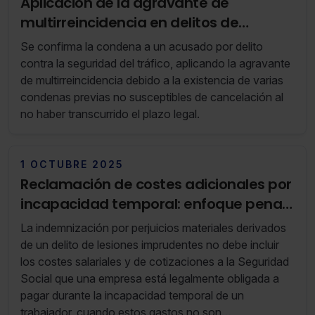
Aplicación de la agravante de
multirreincidencia en delitos de
conducción bajo influencia alcohólica
Se confirma la condena a un acusado por delito
contra la seguridad del tráfico, aplicando la agravante
de multirreincidencia debido a la existencia de varias
condenas previas no susceptibles de cancelación al
no haber transcurrido el plazo legal.
1 OCTUBRE 2025
Reclamación de costes adicionales por
incapacidad temporal: enfoque penal |
Actualización octubre 2025
La indemnización por perjuicios materiales derivados
de un delito de lesiones imprudentes no debe incluir
los costes salariales y de cotizaciones a la Seguridad
Social que una empresa está legalmente obligada a
pagar durante la incapacidad temporal de un
trabajador, cuando estos gastos no son