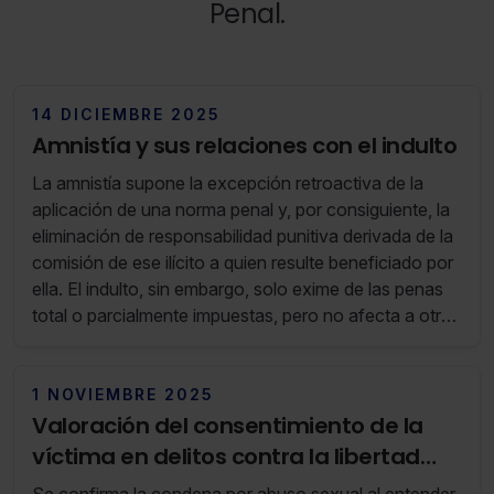
Penal.
14 DICIEMBRE 2025
Amnistía y sus relaciones con el indulto
La amnistía supone la excepción retroactiva de la
aplicación de una norma penal y, por consiguiente, la
eliminación de responsabilidad punitiva derivada de la
comisión de ese ilícito a quien resulte beneficiado por
ella. El indulto, sin embargo, solo exime de las penas
total o parcialmente impuestas, pero no afecta a otras
consecuencias que se derivan del ilícito cometido.
1 NOVIEMBRE 2025
Valoración del consentimiento de la
víctima en delitos contra la libertad
sexual