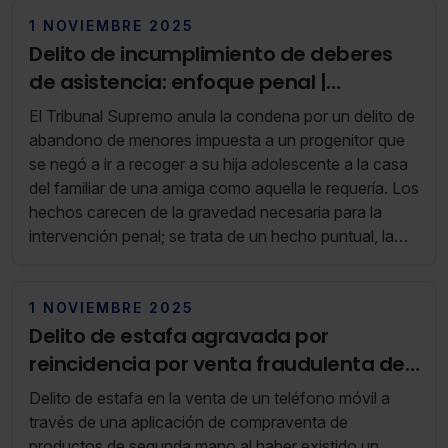
1 NOVIEMBRE 2025
Delito de incumplimiento de deberes
de asistencia: enfoque penal |
Actualización noviembre 2025
El Tribunal Supremo anula la condena por un delito de
abandono de menores impuesta a un progenitor que
se negó a ir a recoger a su hija adolescente a la casa
del familiar de una amiga como aquella le requería. Los
hechos carecen de la gravedad necesaria para la
intervención penal; se trata de un hecho puntual, la
menor no se encontraba en peligro y su guarda y
custodia la ostenta el otro progenitor.
1 NOVIEMBRE 2025
Delito de estafa agravada por
reincidencia por venta fraudulenta de
teléfono móvil
Delito de estafa en la venta de un teléfono móvil a
través de una aplicación de compraventa de
productos de segunda mano al haber existido un