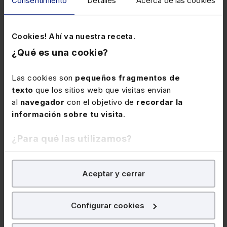
Consentimiento
Detalles
Acerca de las cookies
43,20€
35,24€
(1)
Cookies! Ahí va nuestra receta.
¿Qué es una cookie?
Las cookies son
pequeños fragmentos de
texto
que los sitios web que visitas envían
al
navegador
con el objetivo de
recordar la
información sobre tu visita
.
¿Para qué las utilizamos?
En Lefebvre utilizamos las cookies con
fines
Aceptar y cerrar
analíticos
para tratar de
mejorar tu experiencia
en
nuestra página web. También con fines publicitarios,
MEMENTOS EXPERTOS
MEMENTOS EXPERTOS
para poder mostrarte publicidad y contenidos de tu
Configurar cookies
Memento Experto
Memento Experto Asesor
interés.
Protección de Derechos
Fiscal
Fundamentales.