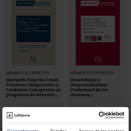
MEMENTOS EXPERTOS
MEMENTOS EXPERTOS
Memento Experto Casos
Deontología y
Prácticos Obligaciones y
Responsabilidad
Contratos (adaptados al
Profesional de los
programa de Notarías y
Gestores
Registros)
Administrativos
Electrónico
Electrónico
48,00€
39,15€
-10%
-10%