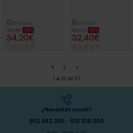
Electrónico
Electrónico
38,00€
36,00€
-10%
-10%
34,20€
32,40€
1
2
»
1 al 20 de 37
¿Necesitas ayuda?
902 443 355
-
912 108 000