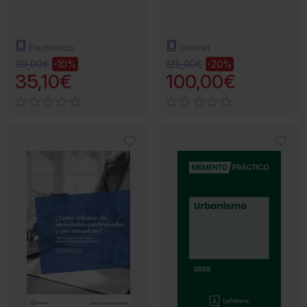
Electrónico
Internet
39,00€
125,00€
-10%
-20%
35,10€
100,00€