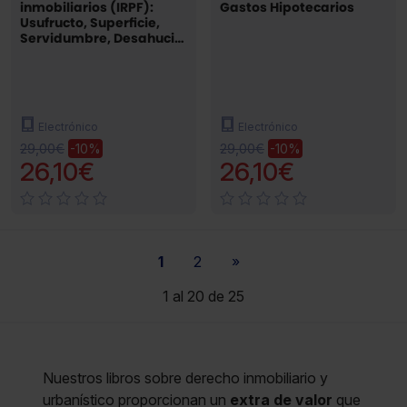
inmobiliarios (IRPF):
Gastos Hipotecarios
Usufructo, Superficie,
Servidumbre, Desahucio
e Indemnizaciones
Electrónico
Electrónico
29,00€
29,00€
-10%
-10%
26,10€
26,10€
1
2
»
1 al 20 de 25
Nuestros libros sobre derecho inmobiliario y
urbanístico proporcionan un
extra de valor
que