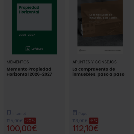
MEMENTOS
APUNTES Y CONSEJOS
Memento Propiedad
La compraventa de
Horizontal 2026-2027
inmuebles, paso a paso
Internet
Papel
125,00€
118,00€
-20%
-5%
100,00€
112,10€