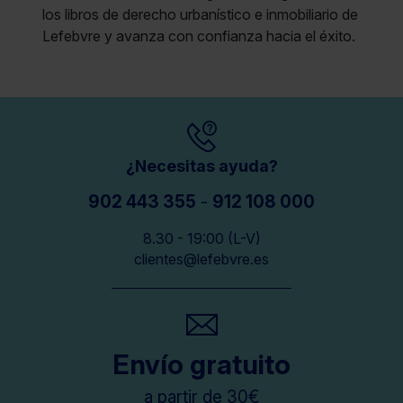
los libros de derecho urbanístico e inmobiliario de
Lefebvre y avanza con confianza hacia el éxito.
¿Necesitas ayuda?
902 443 355
-
912 108 000
8.30 - 19:00 (L-V)
clientes@lefebvre.es
Envío gratuito
a partir de 30€