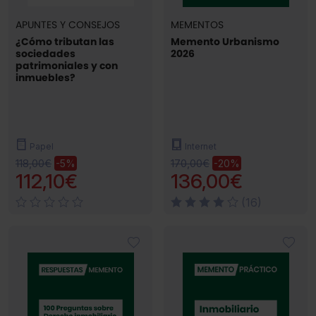
APUNTES Y CONSEJOS
MEMENTOS
¿Cómo tributan las
Memento Urbanismo
sociedades
2026
patrimoniales y con
inmuebles?
Papel
Internet
118,00€
170,00€
-5%
-20%
112,10€
136,00€
(16)