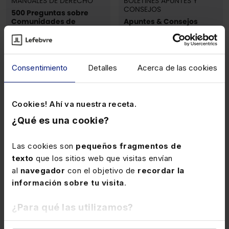
MANUALES DE DERECHO
BOLETINES APUNTES Y
CONSEJOS
500 Preguntas sobre
Comunidades de
Apuntes & Consejos
Propietarios y
Inmobiliaria
Arrendamientos
Urbanos
Consentimiento
Detalles
Acerca de las cookies
Electrónico
43,00€
281,00€
-10%
-15%
Cookies! Ahí va nuestra receta.
38,70€
238,85€
¿Qué es una cookie?
(1)
Las cookies son
pequeños fragmentos de
texto
que los sitios web que visitas envían
al
navegador
con el objetivo de
recordar la
información sobre tu visita
.
¿Para qué las utilizamos?