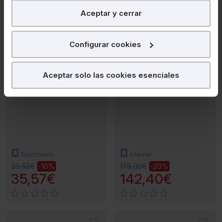
En Lefebvre utilizamos las cookies con
fines
Aceptar y cerrar
analíticos
para tratar de
mejorar tu experiencia
en
nuestra página web. También con fines publicitarios,
para poder mostrarte publicidad y contenidos de tu
Configurar cookies
interés.
MANUALES DE DERECHO
MEMENTOS
¿Qué puedes hacer?
Aceptar solo las cookies esenciales
Guía Rápida Ley de
Memento Castilla-La
vivienda
Mancha
Puedes
aceptar
las cookies para que tu experiencia
en la web sea óptima
Puedes
aceptar solo las esenciales
para denegar
todas las cookies excepto aquellas imprescindibles.
También puedes
configurar
las cookies y
Electrónico
Internet
seleccionar solo aquellas que quieras permitir en tu
39,52€
178,00€
-10%
-20%
navegador. Si no seleccionas ninguna utilizaremos las
35,57€
142,40€
que sean indispensables para la navegación.
Saber más acerca de las cookies