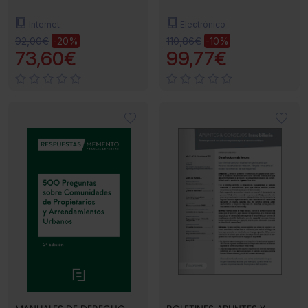
Internet
Electrónico
92,00€
110,86€
-20%
-10%
73,60€
99,77€