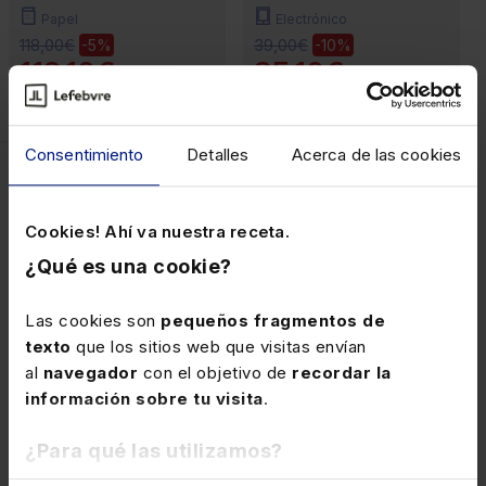
Papel
Electrónico
118,00€
39,00€
-5%
-10%
112,10€
35,10€
Consentimiento
Detalles
Acerca de las cookies
Características del
producto
Cookies! Ahí va nuestra receta.
¿Qué es una cookie?
NOVEDADES
Las cookies son
pequeños fragmentos de
texto
que los sitios web que visitas envían
al
navegador
con el objetivo de
recordar la
Preguntas frecuentes sobre el
información sobre tu visita
.
Memento Práctico Arrendamiento
de Inmuebles 2026-2027
¿Para qué las utilizamos?
1. ¿Qué tipo de arrendamientos analiza esta