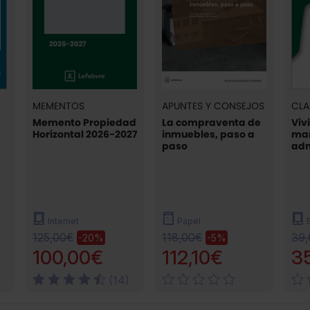
MEMENTOS
APUNTES Y CONSEJOS
CLA
Memento Propiedad
La compraventa de
Viv
Horizontal 2026-2027
inmuebles, paso a
ma
paso
adm
Internet
Papel
125,00€
118,00€
39
-20%
-5%
100,00€
112,10€
3
(14)