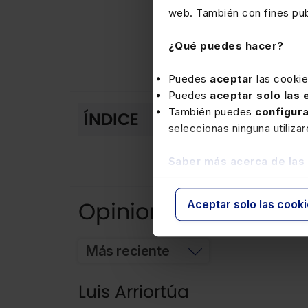
relacio
web. También con fines publ
Los ing
¿Qué puedes hacer?
directa
integra
Puedes
aceptar
las cooki
Puedes
aceptar solo las
Pres
También puedes
configur
ÍNDICE
seleccionas ninguna utiliza
Crit
Saber más acerca de las
Mode
Opiniones
Aceptar solo las cook
Más reciente
Luis Arriortúa