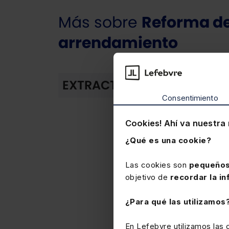
Más sobre
Reforma de
arrendamiento
2. C
EXTRACTO
Consentimiento
Como re
del
dev
económi
Cookies! Ahí va nuestra 
en el q
¿Qué es una cookie?
pagos).
Las cookies son
pequeños
No obst
objetivo de
recordar la in
estable
La norm
¿Para qué las utilizamos
gastos
los gas
En Lefebvre utilizamos las