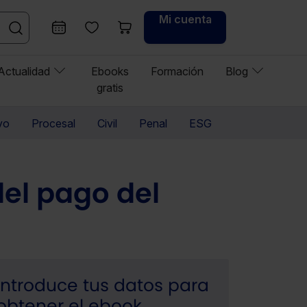
Mi cuenta
Actualidad
Ebooks
Formación
Blog
gratis
vo
Procesal
Civil
Penal
ESG
el pago del
Introduce tus datos para
obtener el ebook