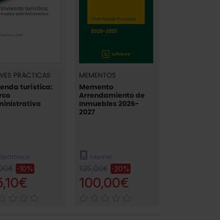
VES PRÁCTICAS
MEMENTOS
ienda turística:
Memento
rco
Arrendamiento de
inistrativo
Inmuebles 2026-
2027
Electrónico
Internet
,00€
125,00€
-10%
-20%
5,10€
100,00€