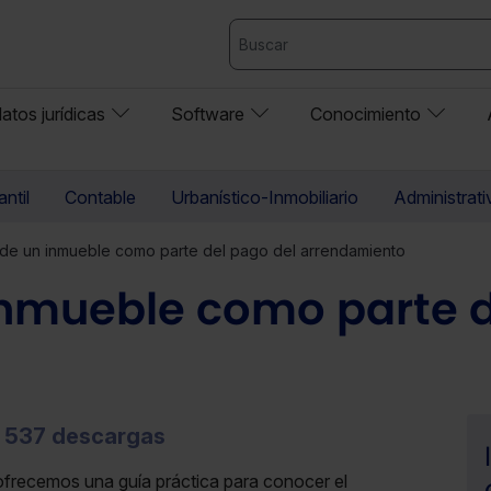
atos jurídicas
Software
Conocimiento
ntil
Contable
Urbanístico-Inmobiliario
Administrati
de un inmueble como parte del pago del arrendamiento
nmueble como parte d
537 descargas
frecemos una guía práctica para conocer el