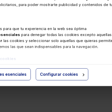
nados claramente con la actividad de la empresa.
icitarios, para poder mostrarte publicidad y contenidos de tu
resos y gastos devengados en el ejercicio que no se imputen a
mente al patrimonio neto como consecuencia de la aplicación d
n en la base imponible.
es para que tu experiencia en la web sea óptima
 esenciales
para denegar todas las cookies excepto aquellas
entación del caso
ar
las cookies y seleccionar solo aquellas que quieras permiti
remos las que sean indispensables para la navegación.
erio general de imputación temporal
 cookies
lo 347: aspectos prácticos
ies esenciales
Configurar cookies