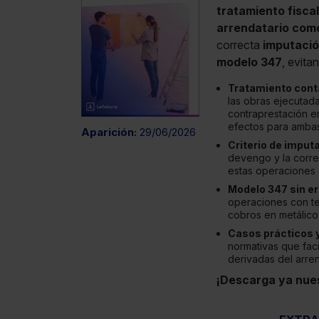
tratamiento fiscal
arrendatario como
correcta
imputació
modelo 347
, evita
Tratamiento conta
las obras ejecutad
contraprestación e
efectos para ambas
Aparición:
29/06/2026
Criterio de imputa
devengo y la corre
estas operaciones 
Modelo 347 sin er
operaciones con te
cobros en metálico 
Casos prácticos y
normativas que facil
derivadas del arre
¡Descarga ya nue