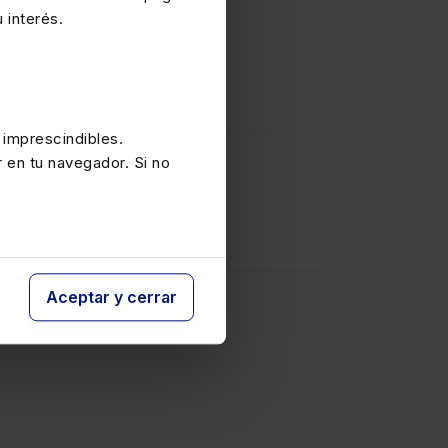
 interés.
 resultados o reservas sino
el valor razonable, no se
 imprescindibles.
r en tu navegador. Si no
Aceptar y cerrar