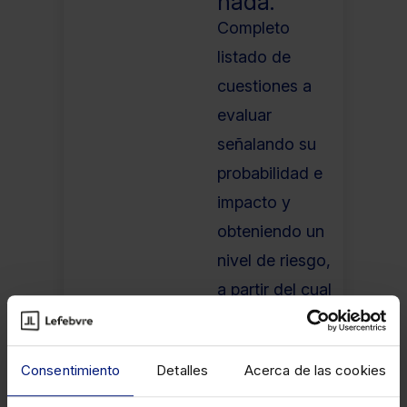
nada.
Completo
listado de
cuestiones a
evaluar
señalando su
probabilidad e
impacto y
obteniendo un
nivel de riesgo,
a partir del cual
puedas
establecer una
Consentimiento
Detalles
Acerca de las cookies
serie de
medidas y