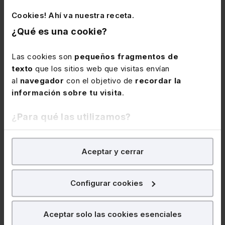
controles para
Cookies! Ahí va nuestra receta.
¿Qué es una cookie?
su mitigación.
Centinela
Las cookies son
pequeños fragmentos de
texto
que los sitios web que visitas envían
facilita un
al
navegador
con el objetivo de
recordar la
estándar de
información sobre tu visita
.
calidad para
¿Para qué las utilizamos?
la evaluación
de los
riesgos
En Lefebvre utilizamos las cookies con
fines
asociados a
Aceptar y cerrar
analíticos
para tratar de
mejorar tu experiencia
en
nuestra página web. También con fines publicitarios,
una
para poder mostrarte publicidad y contenidos de tu
Configurar cookies
organización
interés.
en función de
¿Qué puedes hacer?
Aceptar solo las cookies esenciales
diferentes