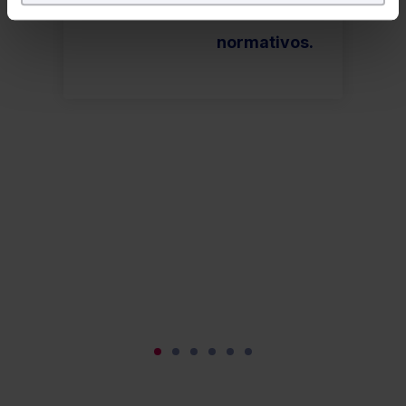
marcos
Puedes
aceptar
las cookies para que tu experiencia
normativos.
en la web sea óptima
Puedes
aceptar solo las esenciales
para denegar
todas las cookies excepto aquellas imprescindibles.
También puedes
configurar
las cookies y
seleccionar solo aquellas que quieras permitir en tu
navegador. Si no seleccionas ninguna utilizaremos las
que sean indispensables para la navegación.
Saber más acerca de las cookies