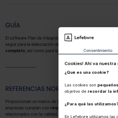
GUÍA
El software Plan de Integridad te muestra los pasos a
seguir para la elaboración de un
Plan Antifraude
Consentimiento
completo
, así como para la gestión de otros proyectos.
Cookies! Ahí va nuestra 
¿Qué es una cookie?
Las cookies son
pequeños
REFERENCIAS NORMATIVAS
objetivo de
recordar la in
Proporcionan un marco de trabajo para que las
¿Para qué las utilizamos
empresas cumplan con
requisitos
específicos
relacionados con la calidad.
En Lefebvre utilizamos las