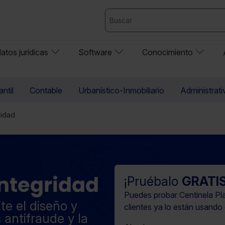
atos jurídicas
Software
Conocimiento
ntil
Contable
Urbanístico-Inmobiliario
Administrati
ridad
Integridad
¡Pruébalo
GRATI
Puedes probar Centinela Pla
te el diseño y
clientes ya lo están usando 
 antifraude y la