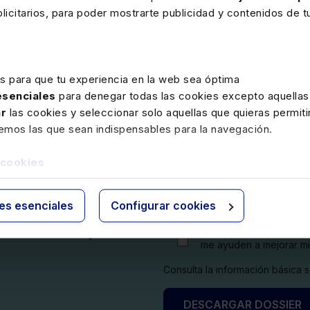
icitarios, para poder mostrarte publicidad y contenidos de tu
es para que tu experiencia en la web sea óptima
 esenciales
para denegar todas las cookies excepto aquellas
Nombre:
ar
las cookies y seleccionar solo aquellas que quieras permiti
remos las que sean indispensables para la navegación.
a Plan de
 cookies
Email:
ies esenciales
Configurar cookies
r cómo te ayuda
Quiero recibir novedad
me ayuden a mejorar m
Consulta la información básica
DESCARGAR DOSSIER