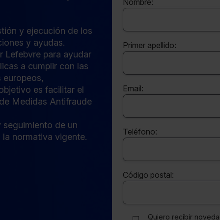
Nombre:
stión y ejecución de los
ciones y ayudas.
Primer apellido:
or Lefebvre para ayudar
icas a cumplir con las
s europeos,
Email:
jetivo es facilitar el
 de Medidas Antifraude
 y seguimiento de un
Teléfono:
la normativa vigente.
Código postal:
Quiero recibir noved