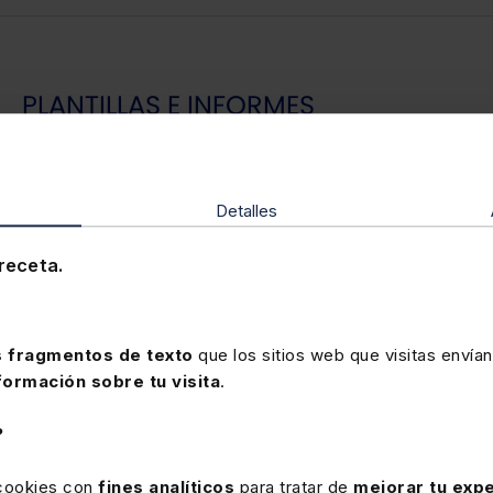
PLANTILLAS E INFORMES
Tendrás
plantillas
del Plan Antifraude, Matrices de
Riesgos, o Modelos de declaración de ausencia de
Detalles
conflicto de intereses (DACI).
receta.
 fragmentos de texto
que los sitios web que visitas envían
GESTOR DOCUMENTAL
formación sobre tu visita
.
?
Diseñado para
organizar,
almacenar y gestionar
documentos de tu empresa u organización.
 cookies con
fines analíticos
para tratar de
mejorar tu expe