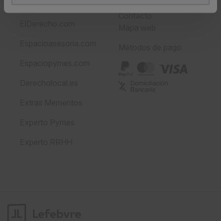
Lefebvre.es
Gastos de envío
Contacto
Puedes
aceptar
las cookies para que tu experiencia
ElDerecho.com
Mapa web
en la web sea óptima
Puedes
aceptar solo las esenciales
para denegar
Espacioasesoria.com
Métodos de pago
todas las cookies excepto aquellas imprescindibles.
Espaciopymes.com
También puedes
configurar
las cookies y
seleccionar solo aquellas que quieras permitir en tu
Derecholocal.es
navegador. Si no seleccionas ninguna utilizaremos las
que sean indispensables para la navegación.
Extras Mementos
Experto Pymes
Saber más acerca de las cookies
Experto RRHH