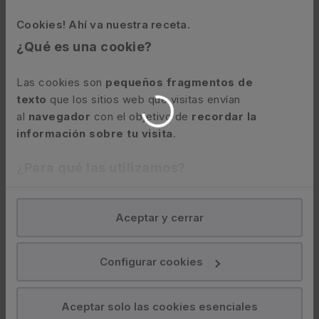
Acerca de
Productos
Lefebvre
Cookies! Ahí va nuestra receta.
Publicaciones
¿Qué es una cookie?
Quiénes somos
Bases de datos
Cargando...
jurídicas
Nuestro equipo
Las cookies son
pequeños fragmentos de
texto
que los sitios web que visitas envían
Software
Trabaja con nosotros
al
navegador
con el objetivo de
recordar la
información sobre tu visita
.
Conocimiento
Grupo Lefebvre-Sarrut
Actualidad
¿Para qué las utilizamos?
Sala de Prensa
Ebooks gratis
Sistemática Memento
En Lefebvre utilizamos las cookies con
fines
Aceptar y cerrar
analíticos
para tratar de
mejorar tu experiencia
en
Canal ético
nuestra página web. También con fines publicitarios,
para poder mostrarte publicidad y contenidos de tu
Configurar cookies
Otras webs de
Atención al
interés.
Lefebvre
cliente
¿Qué puedes hacer?
Aceptar solo las cookies esenciales