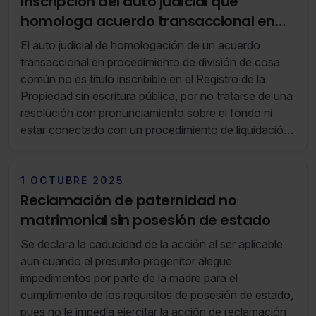
Inscripción del auto judicial que
homologa acuerdo transaccional en
procedimiento de división de cosa
El auto judicial de homologación de un acuerdo
común
transaccional en procedimiento de división de cosa
común no es título inscribible en el Registro de la
Propiedad sin escritura pública, por no tratarse de una
resolución con pronunciamiento sobre el fondo ni
estar conectado con un procedimiento de liquidación
del régimen económico matrimonial derivado de
divorcio
1 OCTUBRE 2025
Reclamación de paternidad no
matrimonial sin posesión de estado
Se declara la caducidad de la acción al ser aplicable
aun cuando el presunto progenitor alegue
impedimentos por parte de la madre para el
cumplimiento de los requisitos de posesión de estado,
pues no le impedía ejercitar la acción de reclamación