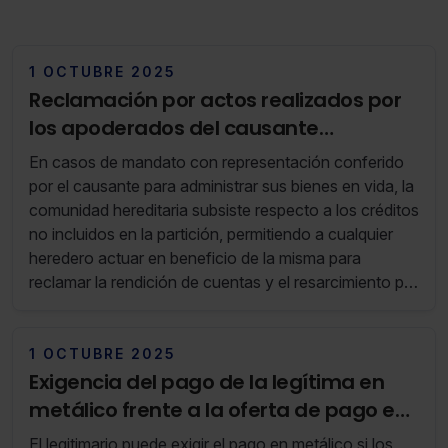
1 OCTUBRE 2025
Reclamación por actos realizados por
los apoderados del causante
excediendo su mandato
En casos de mandato con representación conferido
por el causante para administrar sus bienes en vida, la
comunidad hereditaria subsiste respecto a los créditos
no incluidos en la partición, permitiendo a cualquier
heredero actuar en beneficio de la misma para
reclamar la rendición de cuentas y el resarcimiento por
las disposiciones realizadas excediendo el mandato,
siempre que se acredite que no fueron autorizadas ni
realizadas en interés del mandante
1 OCTUBRE 2025
Exigencia del pago de la legítima en
metálico frente a la oferta de pago en
bienes
El legitimario puede exigir el pago en metálico si los