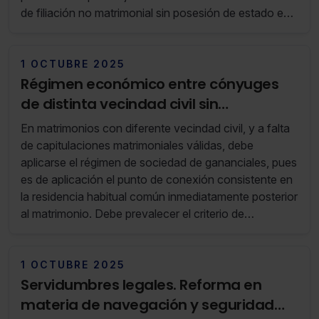
de filiación no matrimonial sin posesión de estado en
plazo
1 OCTUBRE 2025
Régimen económico entre cónyuges
de distinta vecindad civil sin
capitulaciones
En matrimonios con diferente vecindad civil, y a falta
de capitulaciones matrimoniales válidas, debe
aplicarse el régimen de sociedad de gananciales, pues
es de aplicación el punto de conexión consistente en
la residencia habitual común inmediatamente posterior
al matrimonio. Debe prevalecer el criterio de
residencia habitual común y la necesidad de
capitulaciones para modificar el régimen económico
matrimonial
1 OCTUBRE 2025
Servidumbres legales. Reforma en
materia de navegación y seguridad