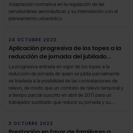
aérea
Adaptación normativa en la regulación de las
servidumbres aeronáuticas y su interrelación con el
planeamiento urbanístico.
24 OCTUBRE 2023
Aplicación progresiva de los topes a la
reducción de jornada del jubilado
parcial, fijados en la reforma de 2007, a
La progresiva entrada en vigor de los topes a la
las contrataciones de relevo (RS 42/23
reducción de jornada de quien se jubila parcialmente
17 de Octubre de 2023 al 23 de Octubre
se traslada a la posibilidad de las contrataciones de
relevo, de modo que un contrato de relevo temporal y
de 2023)
a tiempo parcial suscrito en abril de 2011 para un
trabajador sustituido que reduce su jornada y su
salario un 75% debe considerarse legal.
3 OCTUBRE 2023
Prestación en favor de familiares a