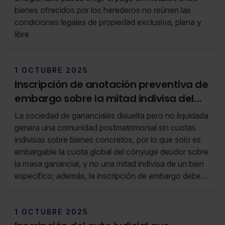
bienes ofrecidos por los herederos no reúnen las
condiciones legales de propiedad exclusiva, plena y
libre
1 OCTUBRE 2025
Inscripción de anotación preventiva de
embargo sobre la mitad indivisa del
bien ganancial del cónyuge deudor
La sociedad de gananciales disuelta pero no liquidada
genera una comunidad postmatrimonial sin cuotas
indivisas sobre bienes concretos, por lo que solo es
embargable la cuota global del cónyuge deudor sobre
la masa ganancial, y no una mitad indivisa de un bien
específico; además, la inscripción de embargo debe
respetar esta naturaleza jurídica para garantizar la
seguridad jurídica registral
1 OCTUBRE 2025