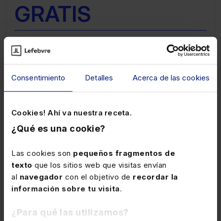
GRATIS
Víctor Almonacid Lamelas
Consentimiento
Detalles
Acerca de las cookies
IA
Cookies! Ahí va nuestra receta.
¿Qué es una cookie?
Las cookies son
pequeños fragmentos de
texto
que los sitios web que visitas envían
al
navegador
con el objetivo de
recordar la
información sobre tu visita
.
05-06-2026
Webinar
¿Para qué las utilizamos?
Revisa tus contratos sin miedo antes de