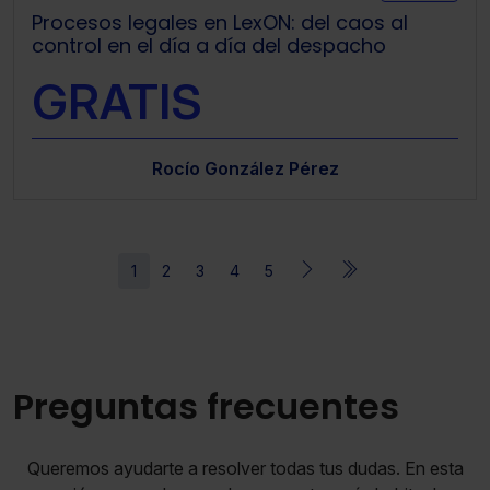
Procesos legales en LexON: del caos al
Saber más acerca de las cookies
control en el día a día del despacho
GRATIS
Rocío González Pérez
1
2
3
4
5
Preguntas frecuentes
Queremos ayudarte a resolver todas tus dudas. En esta