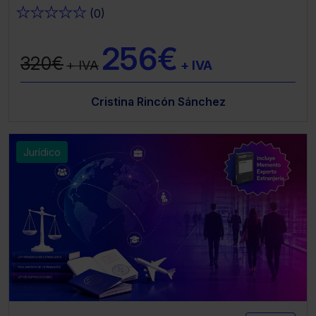
★
★
★
★
★
(0)
256€
320€
+ IVA
+ IVA
Cristina Rincón Sánchez
Jurídico