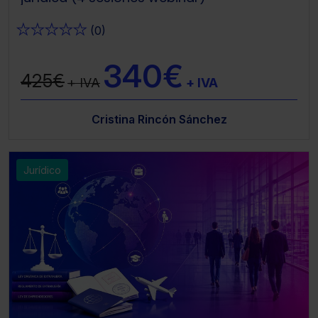
★
★
★
★
★
(0)
340€
425€
+ IVA
+ IVA
Cristina Rincón Sánchez
Jurídico