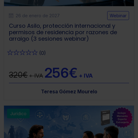
26 de enero de 2027
Webinar
Curso Asilo, protección internacional y
permisos de residencia por razones de
arraigo (3 sesiones webinar)
★
★
★
★
★
(0)
256€
320€
+ IVA
+ IVA
Teresa Gómez Mourelo
Jurídico