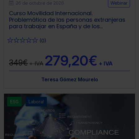
26 de octubre de 2026
Webinar
Curso Movilidad Internacional.
Problemática de las personas extranjeras
para trabajar en España y de los
españoles para trabajar en el extranjero. (3
sesiones webinar)+ Memento Experto
★
★
★
★
★
(0)
Extranjería
279,20€
349€
+ IVA
+ IVA
Teresa Gómez Mourelo
ESG
Laboral