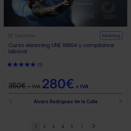
Disponible
Elearning
Curso elearning UNE 19604 y compliance
laboral
★
★
★
★
★
(1)
280€
350€
+ IVA
+ IVA
Álvaro Rodríguez de la Calle
1
2
3
4
5