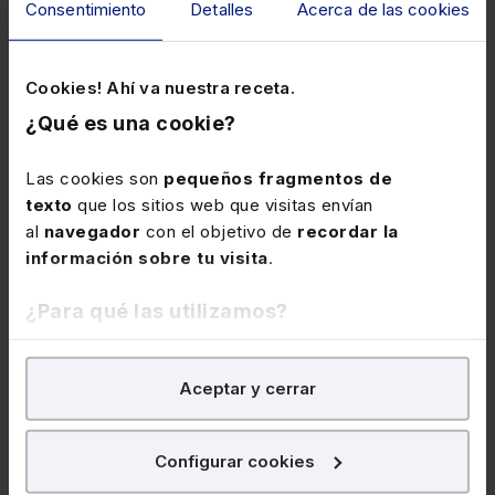
Consentimiento
Detalles
Acerca de las cookies
Fiscal
Cookies! Ahí va nuestra receta.
¿Qué es una cookie?
Las cookies son
pequeños fragmentos de
texto
que los sitios web que visitas envían
al
navegador
con el objetivo de
recordar la
información sobre tu visita
.
16 de noviembre de 2026
Webinar
¿Para qué las utilizamos?
Curso Fiscalidad de la reestructuración
empresarial 2026 (4 sesiones webinar)
En Lefebvre utilizamos las cookies con
fines
Aceptar y cerrar
analíticos
para tratar de
mejorar tu experiencia
en
★
★
★
★
★
(0)
nuestra página web. También con fines publicitarios,
para poder mostrarte publicidad y contenidos de tu
Configurar cookies
340€
interés.
425€