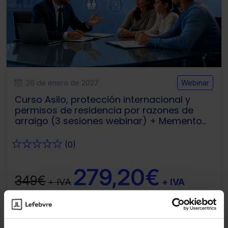
26 de enero de 2027
Webinar
Curso Asilo, protección internacional y
permisos de residencia por razones de
arraigo (3 sesiones webinar) + Memento
Experto Extranjería
★
★
★
★
★
(0)
279,20€
349€
+ IVA
+ IVA
Teresa Gómez Mourelo