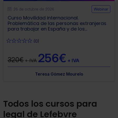
26 de octubre de 2026
Webinar
Curso Movilidad internacional.
Problemática de las personas extranjeras
para trabajar en España y de los
españoles para trabajar en el extranjero. (3
sesiones webinar)
★
★
★
★
★
(0)
256€
320€
+ IVA
+ IVA
Teresa Gómez Mourelo
Todos los cursos para
legal de Lefebvre