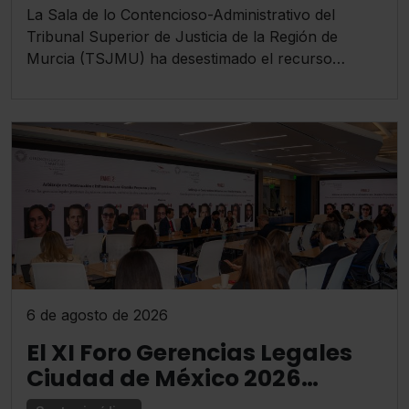
como trabajadores por
La Sala de lo Contencioso-Administrativo del
cuenta ajena
Tribunal Superior de Justicia de la Región de
Murcia (TSJMU) ha desestimado el recurso
interpuesto por la mercantil Glovoapp23 S.L.
contra la resolución de la Tesorería General de la
Seguridad Social (TGSS) que confirmó el alta de
oficio en el Régimen General de 140 repartidores,
al considerar ajustada a Derecho la actuación
administrativa.
6 de agosto de 2026
El XI Foro Gerencias Legales
Ciudad de México 2026
tendrá lugar el 3 de