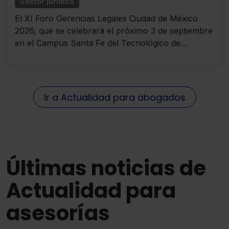
Sector jurídico
septiembre
El XI Foro Gerencias Legales Ciudad de México
2026, que se celebrará el próximo 3 de septiembre
en el Campus Santa Fe del Tecnológico de
Monterrey, reunirá a líderes jurídicos, general
counsel y expertos en compliance y arbitraje de
México y Latinoamérica para analizar los
principales desafíos del entorno legal regional,
Ir a Actualidad para abogados
incluyendo reformas constitucionales, ESG, fintech
y arbitraje internacional.
Últimas noticias de
Actualidad para
asesorías