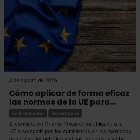
3 de agosto de 2026
Cómo aplicar de forma eficaz
las normas de la UE para
reducir las emisiones de
Environmental
Governance
metano
El conflicto en Oriente Próximo ha obligado a la
UE a competir por los suministros en los mercados
mundiales del petróleo y el gas, en los que se ha