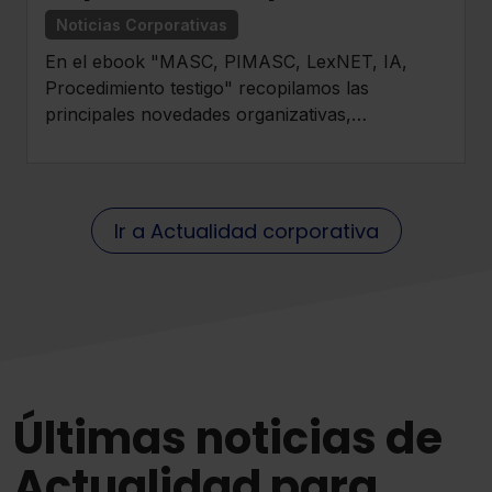
entender el impacto de la
Noticias Corporativas
LO 1/2025 en la
En el ebook "MASC, PIMASC, LexNET, IA,
transformación del sistema
Procedimiento testigo" recopilamos las
judicial
principales novedades organizativas,
procesales y tecnológicas derivadas de la
entrada en vigor de la LO 1/2025.
Ir a Actualidad corporativa
Últimas noticias de
Actualidad para