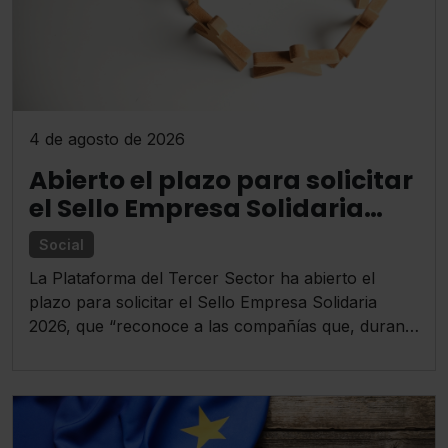
4 de agosto de 2026
Abierto el plazo para solicitar
el Sello Empresa Solidaria
2026
Social
La Plataforma del Tercer Sector ha abierto el
plazo para solicitar el Sello Empresa Solidaria
2026, que “reconoce a las compañías que, durante
el último ejercicio fiscal, han destinado el 0,7% de
su Impuesto de Sociedades a proyectos con fines
sociales desarrollados por entidades del Tercer
Sector”.