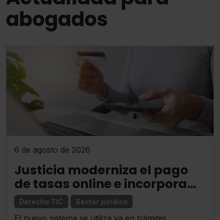
abogados
6 de agosto de 2026
Justicia moderniza el pago
de tasas online e incorpora
nuevos métodos
Derecho TIC
Sector jurídico
El nuevo sistema se utiliza ya en trámites