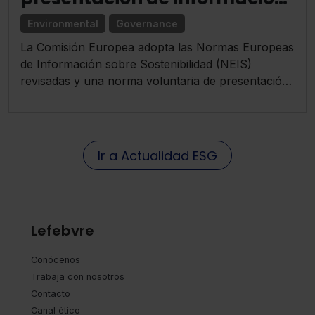
sobre sostenibilidad para
Environmental
Governance
reducir la carga
La Comisión Europea adopta las Normas Europeas
administrativa de las
de Información sobre Sostenibilidad (NEIS)
empresas de la UE
revisadas y una norma voluntaria de presentación
de información para las empresas más pequeñas.
Ir a Actualidad ESG
Lefebvre
Conócenos
Trabaja con nosotros
Contacto
Canal ético