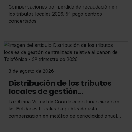
tributos locales de 2026. Pago
Compensaciones por pérdida de recaudación en
5º por centros concertados
los tributos locales 2026. 5º pago centros
concertados
3 de agosto de 2026
Distribución de los tributos
locales de gestión
centralizada relativa al
La Oficina Virtual de Coordinación Financiera con
canon de Telefónica - 2º
las Entidades Locales ha publicado esta
trimestre de 2026
compensación en metálico de periodicidad anual
que satisface Telefónica a los ayuntamientos y
diputaciones.