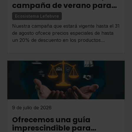
campaña de verano para
los productos electrónicos
Ecosistema Lefebvre
Nuestra campaña que estará vigente hasta el 31
de agosto ofcece precios especiales de hasta
un 20% de descuento en los productos
electrónicos y en la oferta de Formación de la
tienda online.
9 de julio de 2026
Ofrecemos una guía
imprescindible para