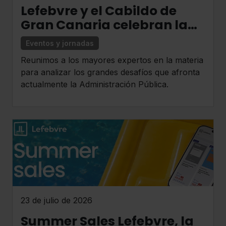
Lefebvre y el Cabildo de
Gran Canaria celebran la
primera edición del
Eventos y jornadas
Congreso Nacional de
Reunimos a los mayores expertos en la materia
Gestión Pública
para analizar los grandes desafíos que afronta
actualmente la Administración Pública.
23 de julio de 2026
Summer Sales Lefebvre, la