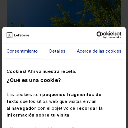
Consentimiento
Detalles
Acerca de las cookies
Cookies! Ahí va nuestra receta.
¿Qué es una cookie?
Las cookies son
pequeños fragmentos de
texto
que los sitios web que visitas envían
Ética y cumplimiento
al
navegador
con el objetivo de
recordar la
información sobre tu visita
.
En Lefebvre creemos que la base de un
servicio excepcional se fundamenta en la