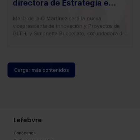
directora de Estrategia e
Innovación de Lefebvre,
María de la O Martínez será la nueva
nueva vicepresidenta de
vicepresidenta de Innovación y Proyectos de
Innovación y Proyectos de
GLTH, y Simonetta Buccellato, cofundadora de
GLTH
LexTranslate, asume el cargo de tesorera de la
entidad.
Cargar más contenidos
Lefebvre
Conócenos