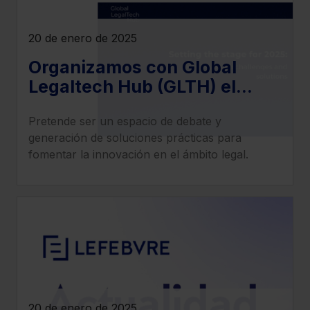
20 de enero de 2025
Organizamos con Global
Legaltech Hub (GLTH) el
evento "Principales retos y
Pretende ser un espacio de debate y
soluciones de la tecnología
generación de soluciones prácticas para
jurídica"
fomentar la innovación en el ámbito legal.
20 de enero de 2025