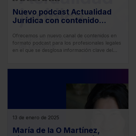
Nuevo podcast Actualidad
Jurídica con contenido
especializado en derecho
Ofrecemos un nuevo canal de contenidos en
fiscal, social, civil, penal y
formato podcast para los profesionales legales
mercantil
en el que se desglosa información clave del
ámbito jurídico de una manera práctica y
precisa.
13 de enero de 2025
María de la O Martínez,