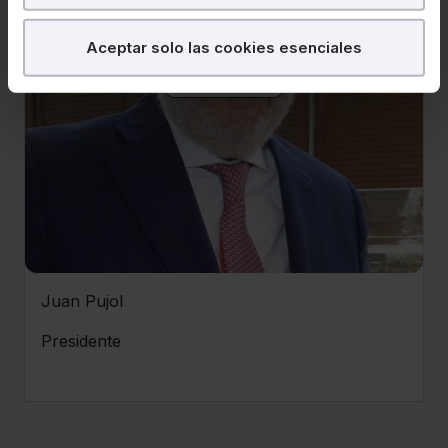
¿Qué puedes hacer?
Aceptar solo las cookies esenciales
Ver ficha
Puedes
aceptar
las cookies para que tu
experiencia en la web sea óptima
Puedes
aceptar solo las esenciales
para
denegar todas las cookies excepto aquellas
imprescindibles.
También puedes
configurar
las cookies y
seleccionar solo aquellas que quieras permitir en tu
navegador. Si no seleccionas ninguna utilizaremos las
que sean indispensables para la navegación.
Juan Pujol
Saber más acerca de las cookies
Presidente