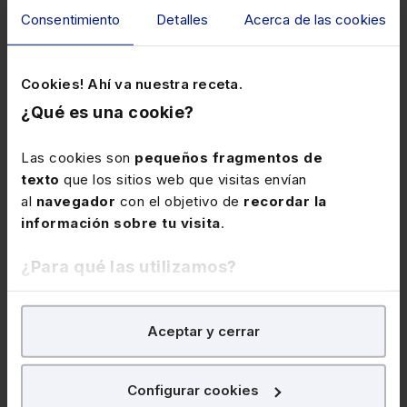
Consentimiento
Detalles
Acerca de las cookies
Cookies! Ahí va nuestra receta.
¿Qué es una cookie?
Las cookies son
pequeños fragmentos de
texto
que los sitios web que visitas envían
José Ángel Sandín
al
navegador
con el objetivo de
recordar la
Consejero Delegado
información sobre tu visita
.
¿Para qué las utilizamos?
En Lefebvre utilizamos las cookies con
fines
Aceptar y cerrar
analíticos
para tratar de
mejorar tu experiencia
en
nuestra página web. También con fines publicitarios,
para poder mostrarte publicidad y contenidos de tu
Configurar cookies
interés.