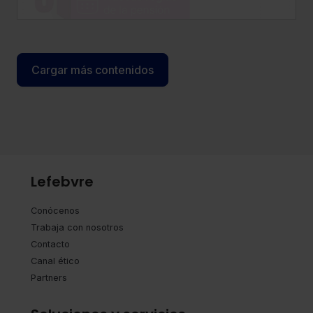
laboral de los pensionistas, incrementar
compatibilidad entre pensión y empleo y
clarificar el tratamiento de cotizaciones y
determinados complementos.
Cargar más contenidos
Lefebvre
Conócenos
Trabaja con nosotros
Contacto
Canal ético
Partners