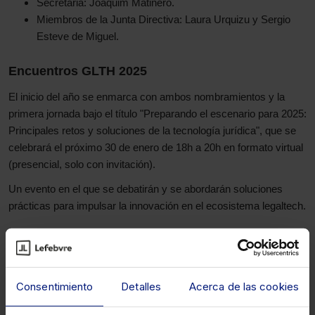
Secretaria: Joaquim Matinero.
Miembros de la Junta Directiva: Laura Urquizu y Sergio
Esteve de Miguel.
Encuentros GLTH 2025
El inicio del año se enmarca con ambos nombramientos y la
primera jornada bajo el título "Preparando el escenario para 2025:
Principales retos y soluciones de la tecnología jurídica", que se
celebrará el próximo 30 de enero de 18h a 20h en formato virtual
(presencial, solo con invitación).
Un evento en el que se debatirán y se abordarán soluciones
prácticas para impulsar la innovación en el ecosistema legaltech.
Información e inscripciones
Consentimiento
Detalles
Acerca de las cookies