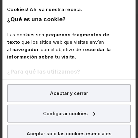
Cookies! Ahí va nuestra receta.
¿Qué es una cookie?
Contenido
Las cookies son
pequeños fragmentos de
texto
que los sitios web que visitas envían
relacionado
al
navegador
con el objetivo de
recordar la
información sobre tu visita
.
¿Para qué las utilizamos?
En Lefebvre utilizamos las cookies con
fines
Aceptar y cerrar
analíticos
para tratar de
mejorar tu experiencia
en
nuestra página web. También con fines publicitarios,
para poder mostrarte publicidad y contenidos de tu
Configurar cookies
interés.
9 de julio de 2026
Ofrecemos una guía
¿Qué puedes hacer?
Aceptar solo las cookies esenciales