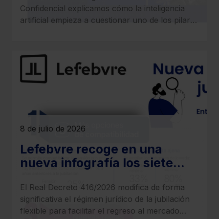
Confidencial explicamos cómo la inteligencia
artificial empieza a cuestionar uno de los pilares
tradicionales de los despachos: la facturación
por horas.
8 de julio de 2026
Lefebvre recoge en una
nueva infografía los siete
cambios más relevantes que
El Real Decreto 416/2026 modifica de forma
introduce el Real Decreto
significativa el régimen jurídico de la jubilación
416/2026
flexible para facilitar el regreso al mercado