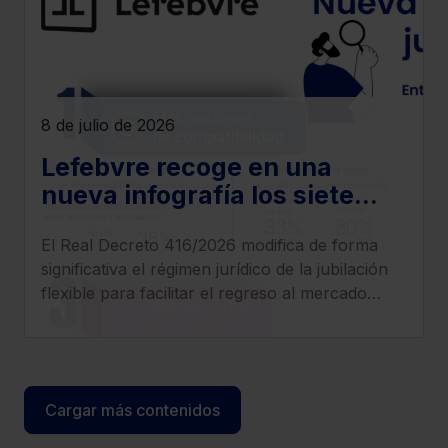
8 de julio de 2026
Lefebvre recoge en una
nueva infografía los siete
cambios más relevantes que
El Real Decreto 416/2026 modifica de forma
introduce el Real Decreto
significativa el régimen jurídico de la jubilación
416/2026
flexible para facilitar el regreso al mercado
laboral de los pensionistas, incrementar
compatibilidad entre pensión y empleo y
clarificar el tratamiento de cotizaciones y
determinados complementos.
Cargar más contenidos