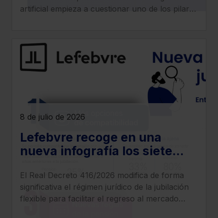
artificial empieza a cuestionar uno de los pilares
tradicionales de los despachos: la facturación
por horas.
8 de julio de 2026
Lefebvre recoge en una
nueva infografía los siete
cambios más relevantes que
El Real Decreto 416/2026 modifica de forma
introduce el Real Decreto
significativa el régimen jurídico de la jubilación
416/2026
flexible para facilitar el regreso al mercado
laboral de los pensionistas, incrementar