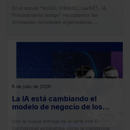
entender el impacto de la LO
En el ebook "MASC, PIMASC, LexNET, IA,
1/2025 en la transformación
Procedimiento testigo" recopilamos las
del sistema judicial
principales novedades organizativas,
procesales y tecnológicas derivadas de la
entrada en vigor de la LO 1/2025.
8 de julio de 2026
La IA está cambiando el
modelo de negocio de los
despachos legales: llega la
Con la nueva entrega de la serie con El
era del ‘superabogado’
Confidencial explicamos cómo la inteligencia