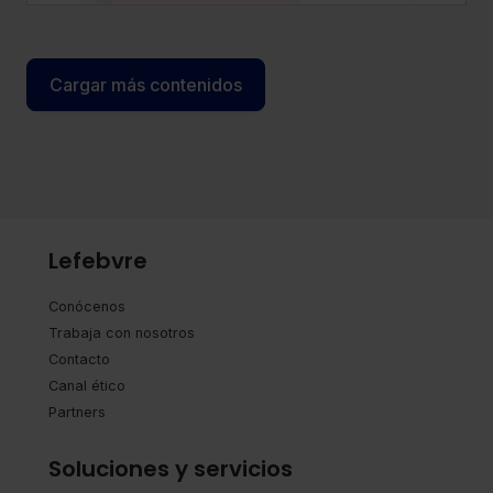
compatibilidad entre pensión y empleo y
clarificar el tratamiento de cotizaciones y
determinados complementos.
Cargar más contenidos
Lefebvre
Conócenos
Trabaja con nosotros
Contacto
Canal ético
Partners
Soluciones y servicios