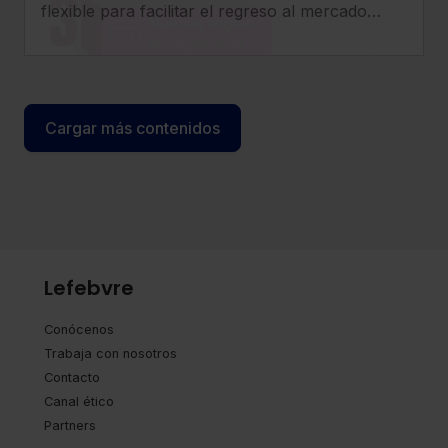
flexible para facilitar el regreso al mercado
laboral de los pensionistas, incrementar
compatibilidad entre pensión y empleo y
clarificar el tratamiento de cotizaciones y
determinados complementos.
Cargar más contenidos
Lefebvre
Conócenos
Trabaja con nosotros
Contacto
Canal ético
Partners