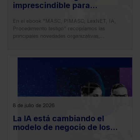
imprescindible para
entender el impacto de la LO
En el ebook "MASC, PIMASC, LexNET, IA,
1/2025 en la transformación
Procedimiento testigo" recopilamos las
del sistema judicial
principales novedades organizativas,
procesales y tecnológicas derivadas de la
entrada en vigor de la LO 1/2025.
8 de julio de 2026
La IA está cambiando el
modelo de negocio de los
despachos legales: llega la