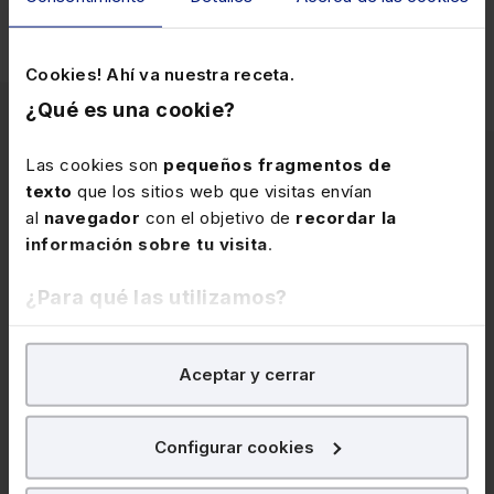
Cookies! Ahí va nuestra receta.
¿Qué es una cookie?
Las cookies son
pequeños fragmentos de
texto
que los sitios web que visitas envían
Artículos
al
navegador
con el objetivo de
recordar la
información sobre tu visita
.
relacionados
¿Para qué las utilizamos?
En Lefebvre utilizamos las cookies con
fines
Aceptar y cerrar
analíticos
para tratar de
mejorar tu experiencia
en
nuestra página web. También con fines publicitarios,
para poder mostrarte publicidad y contenidos de tu
Configurar cookies
interés.