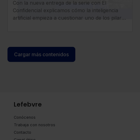
Con la nueva entrega de la serie con El
era del ‘superabogado’
Confidencial explicamos cómo la inteligencia
artificial empieza a cuestionar uno de los pilares
tradicionales de los despachos: la facturación
por horas.
Cargar más contenidos
Lefebvre
Conócenos
Trabaja con nosotros
Contacto
Canal ético