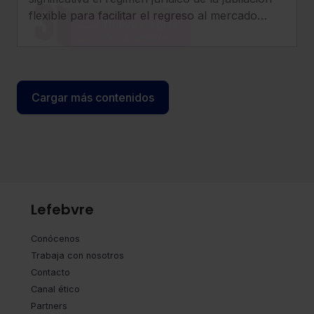
416/2026
flexible para facilitar el regreso al mercado
laboral de los pensionistas, incrementar
compatibilidad entre pensión y empleo y
clarificar el tratamiento de cotizaciones y
determinados complementos.
Cargar más contenidos
Lefebvre
Conócenos
Trabaja con nosotros
Contacto
Canal ético
Partners