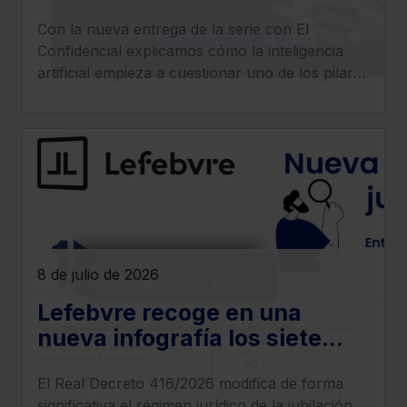
despachos legales: llega la
Con la nueva entrega de la serie con El
era del ‘superabogado’
Confidencial explicamos cómo la inteligencia
artificial empieza a cuestionar uno de los pilares
tradicionales de los despachos: la facturación
por horas.
8 de julio de 2026
Lefebvre recoge en una
nueva infografía los siete
cambios más relevantes que
El Real Decreto 416/2026 modifica de forma
introduce el Real Decreto
significativa el régimen jurídico de la jubilación