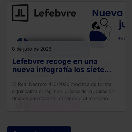
8 de julio de 2026
Lefebvre recoge en una
nueva infografía los siete
cambios más relevantes que
El Real Decreto 416/2026 modifica de forma
introduce el Real Decreto
significativa el régimen jurídico de la jubilación
416/2026
flexible para facilitar el regreso al mercado
laboral de los pensionistas, incrementar
compatibilidad entre pensión y empleo y
clarificar el tratamiento de cotizaciones y
determinados complementos.