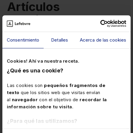
Artículos
relacionados
Consentimiento
Detalles
Acerca de las cookies
Cookies! Ahí va nuestra receta.
¿Qué es una cookie?
9 de julio de 2026
Las cookies son
pequeños fragmentos de
texto
que los sitios web que visitas envían
Ofrecemos una guía
al
navegador
con el objetivo de
recordar la
imprescindible para
información sobre tu visita
.
entender el impacto de la LO
En el ebook "MASC, PIMASC, LexNET, IA,
1/2025 en la transformación
¿Para qué las utilizamos?
Procedimiento testigo" recopilamos las
del sistema judicial