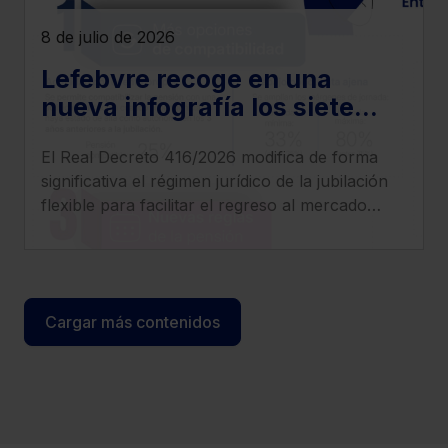
8 de julio de 2026
Lefebvre recoge en una
nueva infografía los siete
cambios más relevantes que
El Real Decreto 416/2026 modifica de forma
introduce el Real Decreto
significativa el régimen jurídico de la jubilación
416/2026
flexible para facilitar el regreso al mercado
laboral de los pensionistas, incrementar
compatibilidad entre pensión y empleo y
clarificar el tratamiento de cotizaciones y
determinados complementos.
Cargar más contenidos