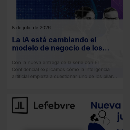
8 de julio de 2026
La IA está cambiando el
modelo de negocio de los
despachos legales: llega la
Con la nueva entrega de la serie con El
era del ‘superabogado’
Confidencial explicamos cómo la inteligencia
artificial empieza a cuestionar uno de los pilares
tradicionales de los despachos: la facturación
por horas.