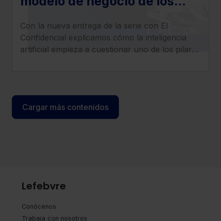
modelo de negocio de los
despachos legales: llega la
Con la nueva entrega de la serie con El
era del ‘superabogado’
Confidencial explicamos cómo la inteligencia
artificial empieza a cuestionar uno de los pilares
tradicionales de los despachos: la facturación
por horas.
Cargar más contenidos
Lefebvre
Conócenos
Trabaja con nosotros