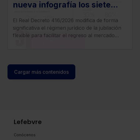
nueva infografía los siete
cambios más relevantes que
El Real Decreto 416/2026 modifica de forma
introduce el Real Decreto
significativa el régimen jurídico de la jubilación
416/2026
flexible para facilitar el regreso al mercado
laboral de los pensionistas, incrementar
compatibilidad entre pensión y empleo y
clarificar el tratamiento de cotizaciones y
determinados complementos.
Cargar más contenidos
Lefebvre
Conócenos