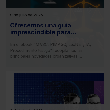
9 de julio de 2026
Ofrecemos una guía
imprescindible para
entender el impacto de la LO
En el ebook "MASC, PIMASC, LexNET, IA,
1/2025 en la transformación
Procedimiento testigo" recopilamos las
del sistema judicial
principales novedades organizativas,
procesales y tecnológicas derivadas de la
entrada en vigor de la LO 1/2025.