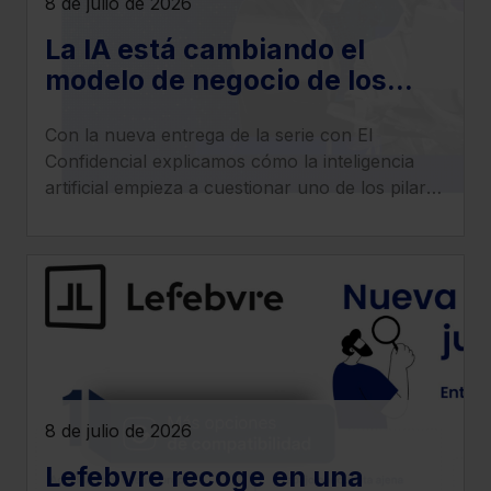
8 de julio de 2026
La IA está cambiando el
modelo de negocio de los
despachos legales: llega la
Con la nueva entrega de la serie con El
era del ‘superabogado’
Confidencial explicamos cómo la inteligencia
artificial empieza a cuestionar uno de los pilares
tradicionales de los despachos: la facturación
por horas.
8 de julio de 2026
Lefebvre recoge en una