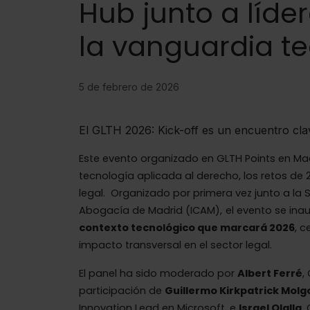
Hub junto a líder
la vanguardia t
5 de febrero de 2026
El GLTH 2026: Kick-off es un encuentro clav
Este evento organizado en GLTH Points en Mad
tecnología aplicada al derecho, los retos de 
legal. Organizado por primera vez junto a la S
Abogacía de Madrid (ICAM),
el evento se in
contexto tecnológico que marcará 2026
, c
impacto transversal en el sector legal.
El panel ha sido moderado por
Albert Ferré
,
participación de
Guillermo Kirkpatrick Molg
Innovation Lead en Microsoft, e
Israel Olalla
,