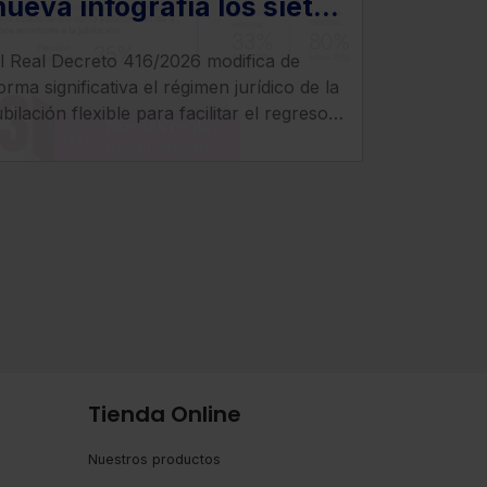
nueva infografía los siete
cambios más relevantes
l Real Decreto 416/2026 modifica de
que introduce el Real
orma significativa el régimen jurídico de la
Decreto 416/2026
ubilación flexible para facilitar el regreso
l mercado laboral de los pensionistas,
ncrementar compatibilidad entre pensión
 empleo y clarificar el tratamiento de
otizaciones y determinados
omplementos.
Tienda Online
Nuestros productos