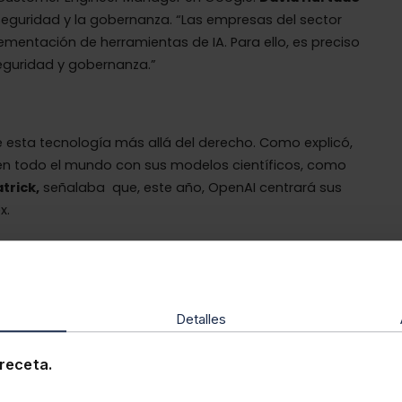
 seguridad y la gobernanza. “Las empresas del sector
ementación de herramientas de IA. Para ello, es preciso
eguridad y gobernanza.”
 esta tecnología más allá del derecho. Como explicó,
n todo el mundo con sus modelos científicos, como
trick,
señalaba que, este año, OpenAI centrará sus
x.
logía introduce nuevos retos, pero finalmente
os si queremos llegar a ellos y cómo lo vamos a
onsabilidad”.
Detalles
idades y casos reales en el sector legal
, ponía el foco
rtificial en despachos, empresas y proveedores legales,
receta.
jes desde distintas perspectivas del ecosistema