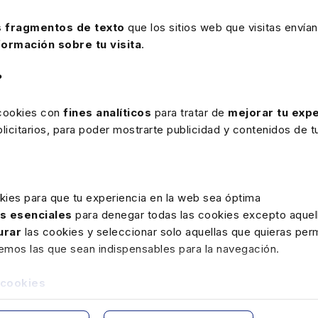
 Perez-Tomé
, socia del área de Legal Tech and Digital
 fragmentos de texto
que los sitios web que visitas envían
 GLTH, y contó también con la participación de
María
formación sobre tu visita
.
TH y miembro del Board, así como Directora de
atorre,
Product Manager de VincentAI de vLex (part of
?
 en Harvey;
María Alonso García,
GTM Manager, Iberia
Product & Market Solutions Director en Aranzadi LA LEY.
 cookies con
fines analíticos
para tratar de
mejorar tu expe
icitarios, para poder mostrarte publicidad y contenidos de tu
 de la Abogacía de Madrid (ICAM), explicó que “en un
ste son importantes para entender las herramientas
ICAM debe formar parte activa en este proceso para
l lugar en el que vamos a vivir en el futuro”.
kies para que tu experiencia en la web sea óptima
as esenciales
para denegar todas las cookies excepto aquell
urar
las cookies y seleccionar solo aquellas que quieras perm
remos las que sean indispensables para la navegación.
ctor está viviendo un “hito histórico”. “Se está
omo jurídicas. Es una oportunidad para acercar a todos
 cookies
o del sector legaltech”. Por su parte,
María de la O
ón de Lefebvre y vicepresidenta de Innovación y