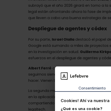
subrayó que el año 2026 girará en torno a la
legal están afrontando ahora la fase de impl
que lleven a cabo una buena estrategia de s
Despliegue de agentes y códex
Por su parte,
Israel Olalla
destacó el papel de
Google está sumando a miles de proyectos e
en la investigación en salud.
Guillermo Kirkpa
esfuerzos en el despliegue de agentes y códe
Albert Ferré
concluyó diciendo que “la tecno
seguimos siendo los humanos los que decidim
hacer. Vienen tiempos de más agencia y resp
Consentimiento
La segunda mesa,
AI in Law: retos, oportun
en la aplicación práctica de la inteligencia a
Cookies! Ahí va nuestra 
compartiendo avances, proyectos y aprendiza
¿Qué es una cookie?
legaltech.