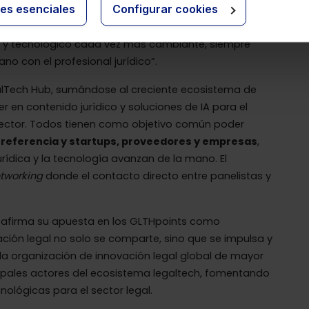
ies esenciales
Configurar cookies
 como éste demuestran que hablamos de una realidad
o a los profesionales a trabajar con más rigor,
o y tecnológico cada vez más cambiante, siempre
o con el profesional jurídico”.
galTech Hub, sumándose al creciente ecosistema de
er en contenido jurídico y soluciones de IA para el
 sector. Todos tienen como objetivo común poder
referencia y startups, proveedores y empresas
,
rídica y la tecnología avanzan de la mano. El
tworking
donde el contacto directo entre panelistas y
eafirma su apuesta en los GLTHpoints como
ación legal no solo se comparte, sino que se impulsa y
 la organización de innovación legal global de mayor
cipales actores del ecosistema legaltech, fomentando
cnológicas para el sector legal.