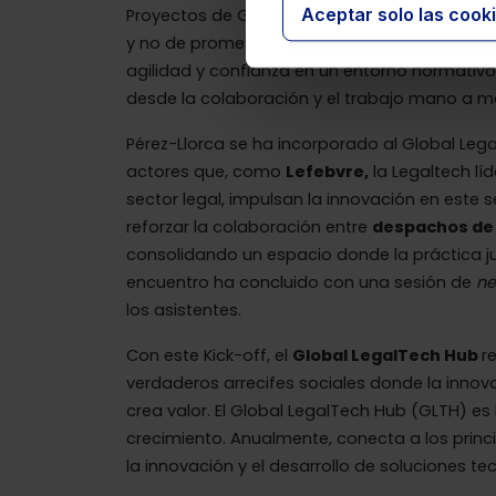
Aceptar solo las cook
Proyectos de GLTH, añadió que “encuentros
y no de promesas de futuro. Estamos ayudand
agilidad y confianza en un entorno normativ
desde la colaboración y el trabajo mano a man
Pérez-Llorca se ha incorporado al Global Le
actores que, como
Lefebvre,
la Legaltech líd
sector legal, impulsan la innovación en este
reforzar la colaboración entre
despachos de 
consolidando un espacio donde la práctica ju
encuentro ha concluido con una sesión de
ne
los asistentes.
Con este Kick-off, el
Global LegalTech Hub
r
verdaderos arrecifes sociales donde la innov
crea valor.
El Global LegalTech Hub (GLTH) es
crecimiento. Anualmente, conecta a los prin
la innovación y el desarrollo de soluciones te