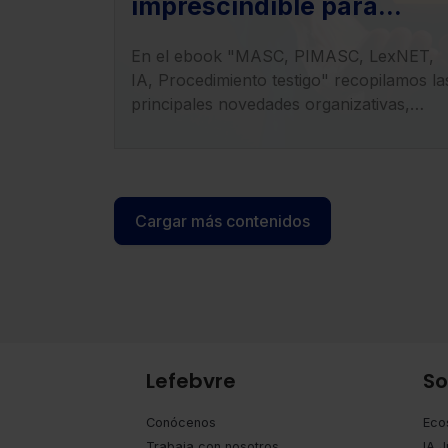
imprescindible para
entender el impacto de la
En el ebook "MASC, PIMASC, LexNET,
LO 1/2025 en la
IA, Procedimiento testigo" recopilamos la
transformación del
principales novedades organizativas,
sistema judicial
procesales y tecnológicas derivadas de la
entrada en vigor de la LO 1/2025.
Cargar más contenidos
Lefebvre
So
Conócenos
Eco
Trabaja con nosotros
IA J