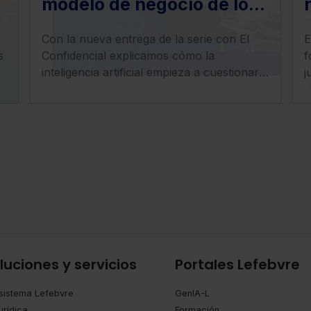
modelo de negocio de los
despachos legales: llega
Con la nueva entrega de la serie con El
E
la era del ‘superabogado’
s
Confidencial explicamos cómo la
f
inteligencia artificial empieza a cuestionar
j
uno de los pilares tradicionales de los
a
despachos: la facturación por horas.
i
y
c
c
luciones y servicios
Portales Lefebvre
sistema Lefebvre
GenIA-L
urídica
Formación