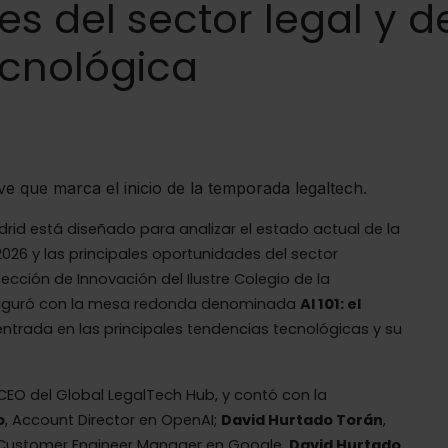
es del sector legal y d
ecnológica
e que marca el inicio de la temporada legaltech.
rid está diseñado para analizar el estado actual de la
2026 y las principales oportunidades del sector
ección de Innovación del Ilustre Colegio de la
auguró con la mesa redonda denominada
AI 101: el
entrada en las principales tendencias tecnológicas y su
 CEO del Global LegalTech Hub, y contó con la
o
, Account Director en OpenAI;
David Hurtado Torán
,
 Customer Engineer Manager en Google.
David Hurtado