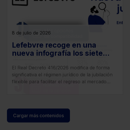
8 de julio de 2026
Lefebvre recoge en una
nueva infografía los siete
cambios más relevantes que
El Real Decreto 416/2026 modifica de forma
introduce el Real Decreto
significativa el régimen jurídico de la jubilación
416/2026
flexible para facilitar el regreso al mercado
laboral de los pensionistas, incrementar
compatibilidad entre pensión y empleo y
clarificar el tratamiento de cotizaciones y
determinados complementos.
Cargar más contenidos