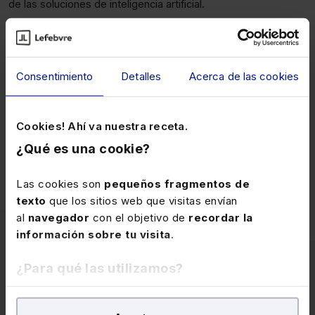
de las soluciones de inteligencia artificial.
Olivier Campenon
, presidente del Consejo de Lefebvre
Sarrut, señala: "Estamos orgullosos de formar parte de una
comunidad de pioneros en inteligencia artificial. La confianza
Consentimiento
Detalles
Acerca de las cookies
está en el centro de los compromisos de Lefebvre Sarrut en
toda Europa. Dado que somos líderes en la creación y
suministro de soluciones de IA legal, lo que nuestros clientes
Cookies! Ahí va nuestra receta.
(profesionales del derecho y la fiscalidad) esperan de
¿Qué es una cookie?
nosotros es información rigurosa, tecnología fiable y soporte".
Las cookies son
pequeños fragmentos de
texto
que los sitios web que visitas envían
al
navegador
con el objetivo de
recordar la
información sobre tu visita
.
¿Para qué las utilizamos?
Contenido
En Lefebvre utilizamos las cookies con
fines