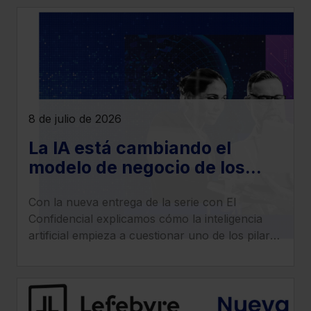
8 de julio de 2026
La IA está cambiando el
modelo de negocio de los
despachos legales: llega la
Con la nueva entrega de la serie con El
era del ‘superabogado’
Confidencial explicamos cómo la inteligencia
artificial empieza a cuestionar uno de los pilares
tradicionales de los despachos: la facturación
por horas.