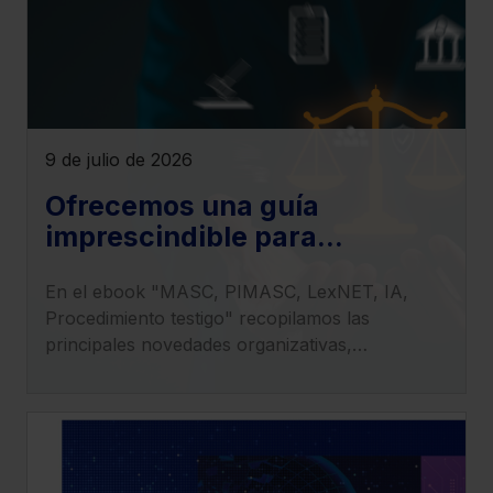
9 de julio de 2026
Ofrecemos una guía
imprescindible para
entender el impacto de la LO
En el ebook "MASC, PIMASC, LexNET, IA,
1/2025 en la transformación
Procedimiento testigo" recopilamos las
del sistema judicial
principales novedades organizativas,
procesales y tecnológicas derivadas de la
entrada en vigor de la LO 1/2025.