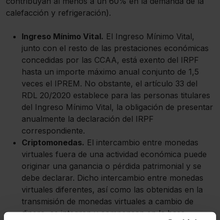
contribuyan al menos a un 60% en la demanda de la
calefacción y refrigeración).
Ingreso Mínimo Vital.
El Ingreso Mínimo Vital,
junto con el resto de las prestaciones económicas
concedidas por las CCAA, está exento del IRPF
hasta un importe máximo anual conjunto de 1,5
veces el IPREM. No obstante, el artículo 33 del
RDL 20/2020 establece para las personas titulares
del Ingreso Mínimo Vital, la obligación de presentar
anualmente la declaración del IRPF
correspondiente.
Criptomonedas.
El intercambio entre monedas
virtuales fuera de una actividad económica puede
originar una ganancia o pérdida patrimonial y se
debe declarar. Dicho intercambio entre monedas
virtuales diferentes, así como las obtenidas en la
transmisión de monedas virtuales a cambio de
dinero, se integran y compensan en la base