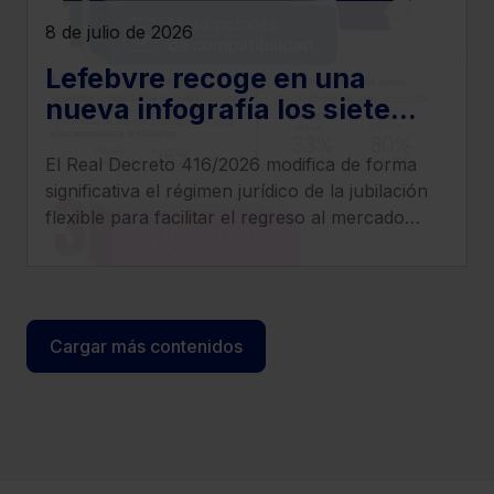
8 de julio de 2026
Lefebvre recoge en una
nueva infografía los siete
cambios más relevantes que
El Real Decreto 416/2026 modifica de forma
introduce el Real Decreto
significativa el régimen jurídico de la jubilación
416/2026
flexible para facilitar el regreso al mercado
laboral de los pensionistas, incrementar
compatibilidad entre pensión y empleo y
clarificar el tratamiento de cotizaciones y
determinados complementos.
Cargar más contenidos