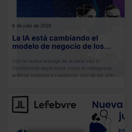
8 de julio de 2026
La IA está cambiando el
modelo de negocio de los
despachos legales: llega la
Con la nueva entrega de la serie con El
era del ‘superabogado’
Confidencial explicamos cómo la inteligencia
artificial empieza a cuestionar uno de los pilares
tradicionales de los despachos: la facturación
por horas.