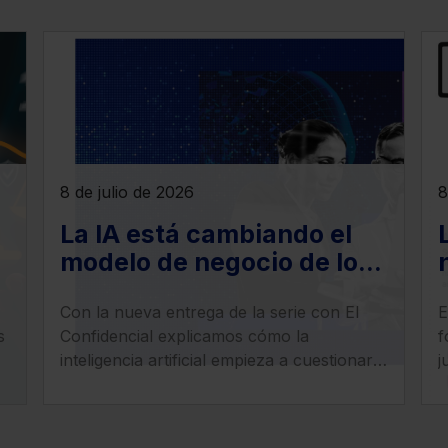
8 de julio de 2026
8
La IA está cambiando el
modelo de negocio de los
despachos legales: llega
Con la nueva entrega de la serie con El
E
la era del ‘superabogado’
s
Confidencial explicamos cómo la
f
inteligencia artificial empieza a cuestionar
j
uno de los pilares tradicionales de los
a
despachos: la facturación por horas.
i
y