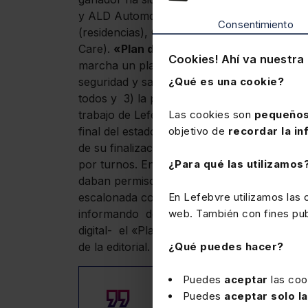
y ALD Automotive, segundo y tercero res
Consentimiento
(residencias), Grupo Quirón Salud, Leroy M
Care).
«Plan de acción» de Lefebvre
Desde
Cookies! Ahí va nuestra 
marcha un plan de acción estructurado sobre
seguridad y salud de todos los empleados, 2
¿Qué es una cookie?
todos y 3) la prevención de la infección y
trabajo de Lefebvre en España. Además, este
Las cookies son
pequeños
final del estado de alarma decretado por e
objetivo de
recordar la in
de su finalización, los empleados de Lefebv
por turnos. En el mes de septiembre, la vuelt
¿Para qué las utilizamos
daban permisos especiales para los empleado
escalonada como con las pautas durante el te
En Lefebvre utilizamos las
informando de la evolución del negocio ,dif
web. También con fines publ
digital- el «Plan de acción» de la editoria
de la editorial.
¿Qué puedes hacer?
Puedes
aceptar
las coo
Puedes
aceptar solo l