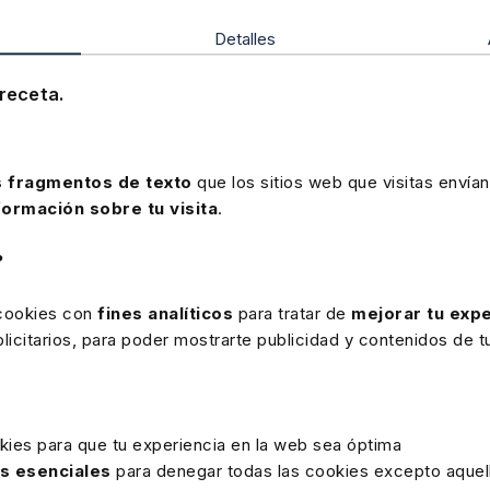
pectivamente; y con Grupo DAMM, Domus VI
Detalles
erlin, Mattel España y Uriach (Productos Health
 principios de marzo, en Lefebvre hemos puesto
receta.
 tres objetivos: 1) continuar velando por la
) establecer una vuelta a las oficinas segura para
 propagación del COVID-19 en todos los centros de
 plan quedaba delimitado por las fechas del inicio y
 fragmentos de texto
que los sitios web que visitas envían
l Gobierno de España. Sólo hasta dos meses después
formación sobre tu visita
.
re no volvían a trabajar presencialmente y lo hacían
a a la oficina se adaptaba a la vuelta al colegio y se
?
s en situación de riesgo. Tanto en la vuelta
letrabajo -facilitando las conexiones digitales,
 cookies con
fines analíticos
para tratar de
mejorar tu expe
undiendo iniciativas para fomentar la desconexión
icitarios, para poder mostrarte publicidad y contenidos de tu
l ha estado pensado exclusivamente en los empleados
kies para que tu experiencia en la web sea óptima
as esenciales
para denegar todas las cookies excepto aquell