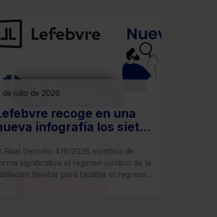
 de julio de 2026
Lefebvre recoge en una
nueva infografía los siete
cambios más relevantes
l Real Decreto 416/2026 modifica de
que introduce el Real
orma significativa el régimen jurídico de la
Decreto 416/2026
ubilación flexible para facilitar el regreso
l mercado laboral de los pensionistas,
ncrementar compatibilidad entre pensión
 empleo y clarificar el tratamiento de