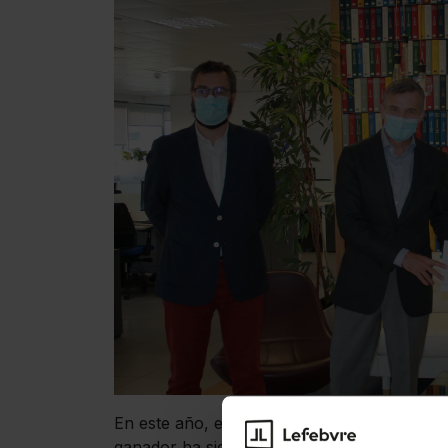
En este año, en el
Premio Salud y Empresa 
ganador ha sido
Securitas Direct
. Lefebvr