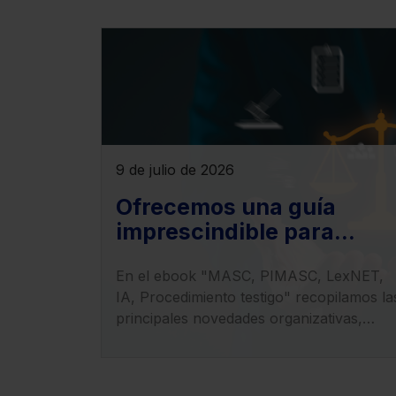
9 de julio de 2026
Ofrecemos una guía
imprescindible para
entender el impacto de la
En el ebook "MASC, PIMASC, LexNET,
LO 1/2025 en la
IA, Procedimiento testigo" recopilamos la
transformación del
principales novedades organizativas,
sistema judicial
procesales y tecnológicas derivadas de la
entrada en vigor de la LO 1/2025.