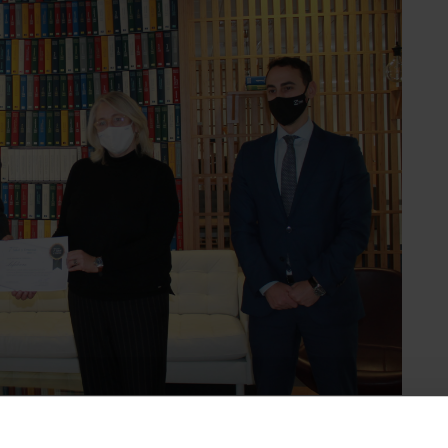
RRHHDigital
han participado 78 compañías, y el
e comparte espacio en esta lista de finalistas con Aon