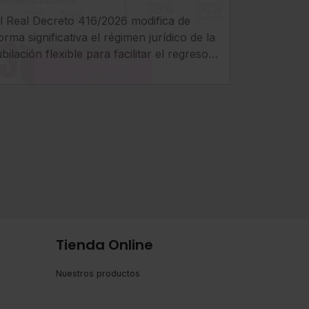
cambios más relevantes
l Real Decreto 416/2026 modifica de
que introduce el Real
orma significativa el régimen jurídico de la
Decreto 416/2026
ubilación flexible para facilitar el regreso
l mercado laboral de los pensionistas,
ncrementar compatibilidad entre pensión
 empleo y clarificar el tratamiento de
otizaciones y determinados
omplementos.
Tienda Online
Nuestros productos