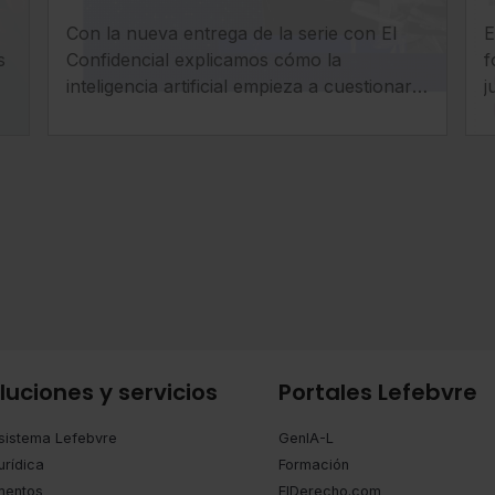
despachos legales: llega
Con la nueva entrega de la serie con El
E
la era del ‘superabogado’
s
Confidencial explicamos cómo la
f
inteligencia artificial empieza a cuestionar
j
uno de los pilares tradicionales de los
a
despachos: la facturación por horas.
i
y
c
c
luciones y servicios
Portales Lefebvre
sistema Lefebvre
GenIA-L
urídica
Formación
entos
ElDerecho.com