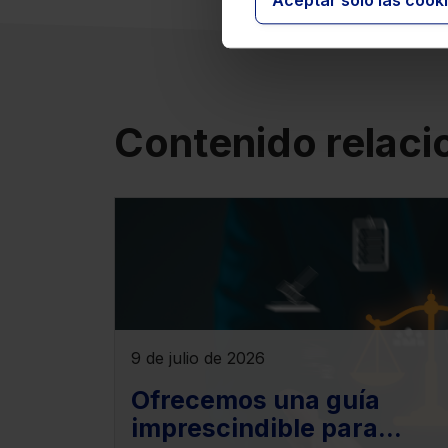
Aceptar solo las cook
Contenido relac
9 de julio de 2026
Ofrecemos una guía
imprescindible para