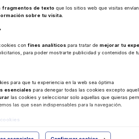
en la consulta y encuesta a responsables de firmas, abogados
 fragmentos de texto
que los sitios web que visitas envían
ector formación jurídica y tercer sector.
formación sobre tu visita
.
novación del Grupo Lefebvre Sarrut, es experta en desarrollo
te años y desde el comité de dirección, ha desempeñado
?
rketing, estrategia y ventas en empresas internacionales,
Software, Navision (Microsoft) y Sage.
 cookies con
fines analíticos
para tratar de
mejorar tu expe
icitarios, para poder mostrarte publicidad y contenidos de tu
irigir la innovación de producto en España y ha desempeñado
tir de 2020. Es licenciada en ciencias empresariales por la
nal executive MBA por IE Business School. Forma parte del
es en la alta dirección.
kies para que tu experiencia en la web sea óptima
as esenciales
para denegar todas las cookies excepto aquell
tor legal se encuentran, entre otras profesionales,
Victoria
urar
las cookies y seleccionar solo aquellas que quieras perm
ca
, ex vicepresidenta del Tribunal Constitucional. Socia en
remos las que sean indispensables para la navegación.
de la Facultad de Derecho de la URJC,
Eugenia Navarro,
IS), y
Sara Molina
, senior Manager en Legal Management
 cookies