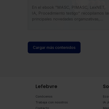
entender el impacto de la
En el ebook "MASC, PIMASC, LexNET,
LO 1/2025 en la
IA, Procedimiento testigo" recopilamos la
transformación del
principales novedades organizativas,
sistema judicial
procesales y tecnológicas derivadas de la
entrada en vigor de la LO 1/2025.
Cargar más contenidos
Lefebvre
So
Conócenos
Eco
Trabaja con nosotros
IA J
Contacto
Mem