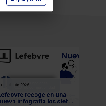
Aceptar y cerrar
 de julio de 2026
Lefebvre recoge en una
nueva infografía los siete