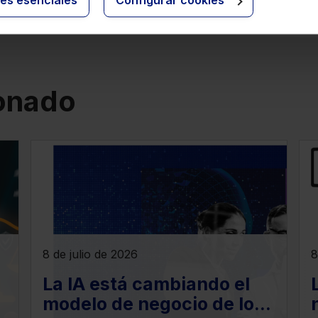
ies esenciales
Configurar cookies
ionado
8 de julio de 2026
8
La IA está cambiando el
modelo de negocio de los