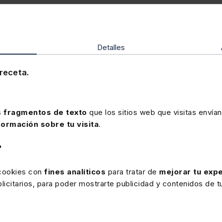
Detalles
receta.
s facilitador de una mejor conexión y comunicación
rtir ficheros de morosidad. Y la plataforma de
 la formalización de acuerdos online – judiciales y
mplementan y permiten realizar los trámites
 fragmentos de texto
que los sitios web que visitas envían
ta nueva integración aparece disponible actualmente
formación sobre tu visita
.
to por una serie de módulos para la realización y
 llevan a cabo desde el despacho de abogados
?
on expedientes y las carpetas llenas de facturas.
 cookies con
fines analíticos
para tratar de
mejorar tu expe
icitarios, para poder mostrarte publicidad y contenidos de tu
 gestión es posible