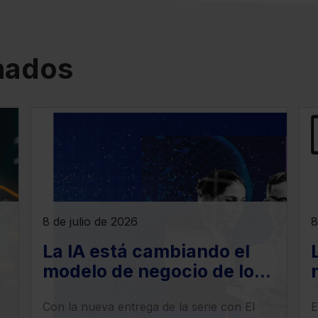
onados
8 de julio de 2026
8
La IA está cambiando el
modelo de negocio de los
despachos legales: llega
Con la nueva entrega de la serie con El
E
la era del ‘superabogado’