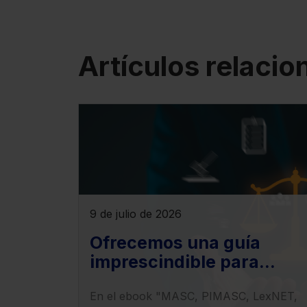
Artículos relaci
9 de julio de 2026
Ofrecemos una guía
imprescindible para
entender el impacto de la
En el ebook "MASC, PIMASC, LexNET,
LO 1/2025 en la