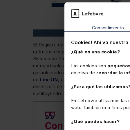
Consentimiento
Cookies! Ahí va nuestra 
El Registro de Impagados Judiciales (RIJ) e
entre los despachos de letrados para compa
¿Qué es una cookie?
Sistema de Pagos Certificados (SPC), permite
extrajudiciales-. Las dos plataformas se co
Las cookies son
pequeños
garantizando calidad y mayor seguridad. Es
objetivo de
recordar la in
en
Lex-ON,
un software de gestión compues
desarrollo de todas las actividades que se
¿Para qué las utilizamos
sustituyendo las tradicionales estanterías c
En Lefebvre utilizamos las
web. También con fines publ
¿Qué puedes hacer?
Con el software de