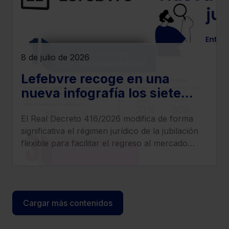
8 de julio de 2026
Lefebvre recoge en una
nueva infografía los siete
cambios más relevantes que
El Real Decreto 416/2026 modifica de forma
introduce el Real Decreto
significativa el régimen jurídico de la jubilación
416/2026
flexible para facilitar el regreso al mercado
laboral de los pensionistas, incrementar
compatibilidad entre pensión y empleo y
clarificar el tratamiento de cotizaciones y
determinados complementos.
Cargar más contenidos