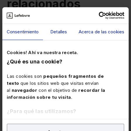
relacionados
Consentimiento
Detalles
Acerca de las cookies
Cookies! Ahí va nuestra receta.
¿Qué es una cookie?
9 de julio de 2026
Las cookies son
pequeños fragmentos de
Ofrecemos una guía
texto
que los sitios web que visitas envían
imprescindible para
al
navegador
con el objetivo de
recordar la
entender el impacto de la LO
información sobre tu visita
.
En el ebook "MASC, PIMASC, LexNET, IA,
1/2025 en la transformación
Procedimiento testigo" recopilamos las
del sistema judicial
¿Para qué las utilizamos?
principales novedades organizativas,
procesales y tecnológicas derivadas de la
En Lefebvre utilizamos las cookies con
fines
entrada en vigor de la LO 1/2025.