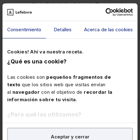
Por su parte,
Marie Gaborit, fundadora de Toovalu
, señala:
“Estamos encantados de unirnos a un grupo familiar europeo
que comparte nuestros valores. La combinación de nuestras
Consentimiento
Detalles
Acerca de las cookies
fortalezas en cuanto a experiencia en el sector, robustez del
software y cumplimiento, nos permitirán diferenciarnos de
otras soluciones de CSRD del mercado. Y estamos muy
Cookies! Ahí va nuestra receta.
contentos de que nuestra solución se extienda por toda
¿Qué es una cookie?
Europa”.
Las cookies son
pequeños fragmentos de
texto
que los sitios web que visitas envían
al
navegador
con el objetivo de
recordar la
información sobre tu visita
.
¿Para qué las utilizamos?
Artículos
En Lefebvre utilizamos las cookies con
fines
relacionados
Aceptar y cerrar
analíticos
para tratar de
mejorar tu experiencia
en