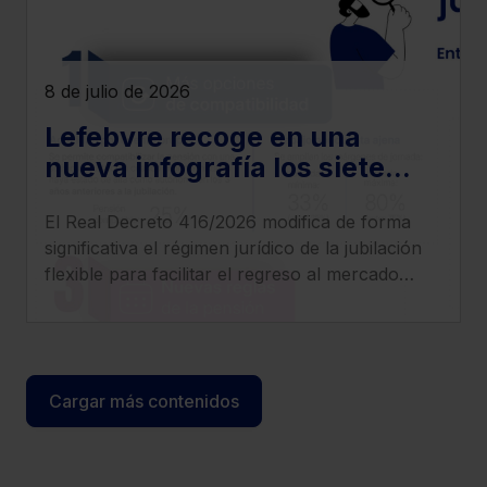
8 de julio de 2026
Lefebvre recoge en una
nueva infografía los siete
cambios más relevantes que
El Real Decreto 416/2026 modifica de forma
introduce el Real Decreto
significativa el régimen jurídico de la jubilación
416/2026
flexible para facilitar el regreso al mercado
laboral de los pensionistas, incrementar
compatibilidad entre pensión y empleo y
clarificar el tratamiento de cotizaciones y
determinados complementos.
Cargar más contenidos