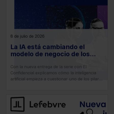
8 de julio de 2026
La IA está cambiando el
modelo de negocio de los
despachos legales: llega la
Con la nueva entrega de la serie con El
era del ‘superabogado’
Confidencial explicamos cómo la inteligencia
artificial empieza a cuestionar uno de los pilares
tradicionales de los despachos: la facturación
por horas.