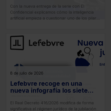
despachos legales: llega la
Con la nueva entrega de la serie con El
era del ‘superabogado’
Confidencial explicamos cómo la inteligencia
artificial empieza a cuestionar uno de los pilares
tradicionales de los despachos: la facturación
por horas.
8 de julio de 2026
Lefebvre recoge en una
nueva infografía los siete
cambios más relevantes que
El Real Decreto 416/2026 modifica de forma
introduce el Real Decreto
significativa el régimen jurídico de la jubilación