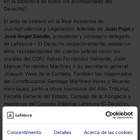
en la biblioteca de todos los profesionales del
Derecho”.
El acto se celebró en la Real Academia de
Jusrisprudencia y Legislación. Además de
Juan Pujol
y
José Ángel Sandín
, presidente y consejero delegado
de Lefebvre – El Derecho respectivamente, asistieron
altos representantes del cuerpo judicial como los
vocales del CGPJ Rafael Fernández Valverde, Juan
Manuel Fernández Martínez o su secretario general
Joaquín Vives de la Cortada. También los magistrados
del Constitucional Santiago Martínez-Vares y Ricardo
Henríquez, junto a otros miembros del Alto Tribunal,
Fiscalía General del Estado, Consejo de la Abogacía y
miembros del Consejo Editorial Lefebvre-El Derecho,
con Ignacio Astarloa, Javier Delgado Barrio y Álvaro
Rodríguez Bereijo, o Susana Izquierdo, directora de
redacción.
Consentimiento
Detalles
Acerca de las cookies