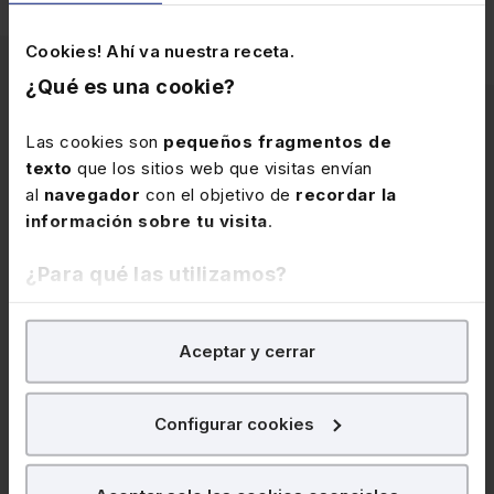
Cookies! Ahí va nuestra receta.
¿Qué es una cookie?
Las cookies son
pequeños fragmentos de
Artículos
texto
que los sitios web que visitas envían
al
navegador
con el objetivo de
recordar la
relacionados
información sobre tu visita
.
¿Para qué las utilizamos?
En Lefebvre utilizamos las cookies con
fines
Aceptar y cerrar
analíticos
para tratar de
mejorar tu experiencia
en
nuestra página web. También con fines publicitarios,
para poder mostrarte publicidad y contenidos de tu
Configurar cookies
interés.
9 de julio de 2026
¿Qué puedes hacer?