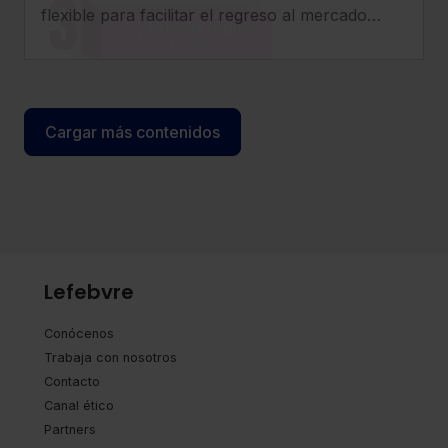
416/2026
flexible para facilitar el regreso al mercado
laboral de los pensionistas, incrementar
compatibilidad entre pensión y empleo y
clarificar el tratamiento de cotizaciones y
determinados complementos.
Cargar más contenidos
Lefebvre
Conócenos
Trabaja con nosotros
Contacto
Canal ético
Partners