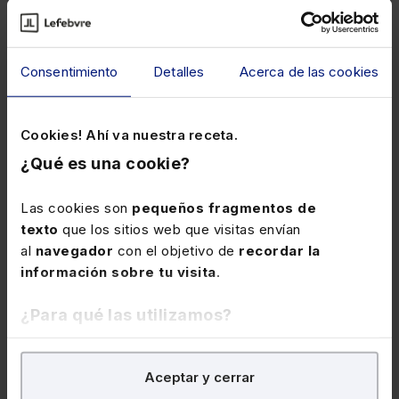
en la base imponible en un 50% de su importe,
siempre que se cumplan ciertos requisitos.
Reducción por obtención de rendimientos del
trabajo.
Desde el 1 de enero de este año, se
Consentimiento
Detalles
Acerca de las cookies
amplía la aplicación de la reducción a los
contribuyentes cuyos rendimientos netos del
trabajo sean inferiores a 19.747,5 euros, siempre
Cookies! Ahí va nuestra receta.
que no tengan rentas, excluidas las exentas,
¿Qué es una cookie?
distintas de las del trabajo superiores a 6.500
euros.
Las cookies son
pequeños fragmentos de
texto
que los sitios web que visitas envían
Desde esta fecha, la cuantía de la reducción aplicable
al
navegador
con el objetivo de
recordar la
es: a) Contribuyentes con rendimientos netos del
información sobre tu visita
.
trabajo iguales o inferiores a 14.047,5 euros:
498
euros anuales.
b) Contribuyentes con rendimientos
¿Para qué las utilizamos?
netos del trabajo comprendidos entre 14.047,5 y
19.747,5 euros: 6.498 euros menos el resultado de
En Lefebvre utilizamos las cookies con
fines
multiplicar por
1,14
la diferencia entre el rendimiento del
Aceptar y cerrar
analíticos
para tratar de
mejorar tu experiencia
en
trabajo y 14.047,5 euros anuales.