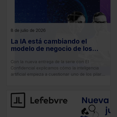
8 de julio de 2026
La IA está cambiando el
modelo de negocio de los
despachos legales: llega la
Con la nueva entrega de la serie con El
era del ‘superabogado’
Confidencial explicamos cómo la inteligencia
artificial empieza a cuestionar uno de los pilares
tradicionales de los despachos: la facturación
por horas.