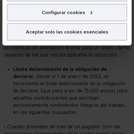
nuestra página web. También con fines publicitarios,
para poder mostrarte publicidad y contenidos de tu
Reducción del rendimiento neto de actividades
Configurar cookies
interés.
económicas.
¿Qué puedes hacer?
Aceptar solo las cookies esenciales
Desde el 1 de enero de este año, se amplía el límite de
la cuantía de los rendimientos netos de actividades
Puedes
aceptar
las cookies para que tu
económicas en estimación directa para un único cliente
experiencia en la web sea óptima
respecto de los que resulta aplicable la reducción.
Puedes
aceptar solo las esenciales
para
denegar todas las cookies excepto aquellas
Límite determinante de la obligación de
imprescindibles.
declarar.
Desde el 1 de enero de 2023, se
También puedes
configurar
las cookies y
incrementa el límite determinante de la obligación
seleccionar solo aquellas que quieras permitir en tu
de declarar (que pasa a ser de 15.000 euros) para
navegador. Si no seleccionas ninguna utilizaremos las
aquellos contribuyentes que perciban
que sean indispensables para la navegación.
exclusivamente rendimientos íntegros del trabajo,
en los siguientes supuestos:
Saber más acerca de las cookies
- Cuando procedan de más de un pagador (con las
excepciones contempladas en la propia norma en las