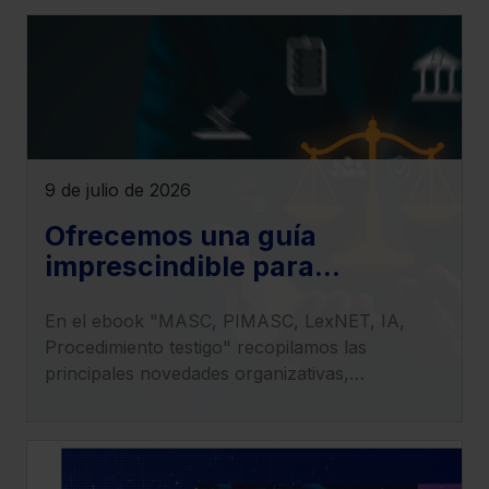
9 de julio de 2026
Ofrecemos una guía
imprescindible para
entender el impacto de la LO
En el ebook "MASC, PIMASC, LexNET, IA,
1/2025 en la transformación
Procedimiento testigo" recopilamos las
del sistema judicial
principales novedades organizativas,
procesales y tecnológicas derivadas de la
entrada en vigor de la LO 1/2025.