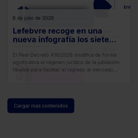
8 de julio de 2026
Lefebvre recoge en una
nueva infografía los siete
cambios más relevantes que
El Real Decreto 416/2026 modifica de forma
introduce el Real Decreto
significativa el régimen jurídico de la jubilación
416/2026
flexible para facilitar el regreso al mercado
laboral de los pensionistas, incrementar
compatibilidad entre pensión y empleo y
clarificar el tratamiento de cotizaciones y
determinados complementos.
Cargar más contenidos