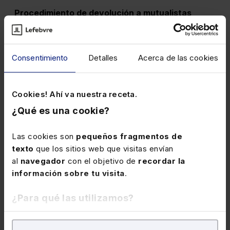
Procedimiento de devolución a mutualistas
resultante de la aplicación de la LIRPF disp. trans. 2ª.
Activos financieros con rendimiento mixto.
Consentimiento
Detalles
Acerca de las cookies
Novedades en el método de estimación
objetiva.
Cookies! Ahí va nuestra receta.
Novedades en tarifas, mínimos personales y
¿Qué es una cookie?
familiares y deducciones autonómicas.
Nueva deducción por obtención de
Las cookies son
pequeños fragmentos de
rendimientos del trabajo.
texto
que los sitios web que visitas envían
al
navegador
con el objetivo de
recordar la
Modificaciones en obligaciones de información
información sobre tu visita
.
financiera y nuevas declaraciones
informativas.
¿Para qué las utilizamos?
Últimos pronunciamientos de los tribunales
,
entre otros:
En Lefebvre utilizamos las cookies con
fines