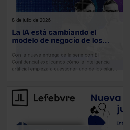
8 de julio de 2026
La IA está cambiando el
modelo de negocio de los
despachos legales: llega la
Con la nueva entrega de la serie con El
era del ‘superabogado’
Confidencial explicamos cómo la inteligencia
artificial empieza a cuestionar uno de los pilares
tradicionales de los despachos: la facturación
por horas.