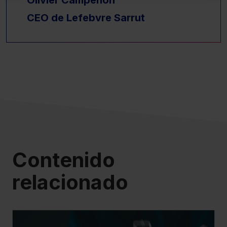
Olivier Campenon
También puedes
configurar
las cookies y
CEO de Lefebvre Sarrut
seleccionar solo aquellas que quieras permitir en tu
navegador. Si no seleccionas ninguna utilizaremos las
que sean indispensables para la navegación.
Saber más acerca de las cookies
Contenido
relacionado