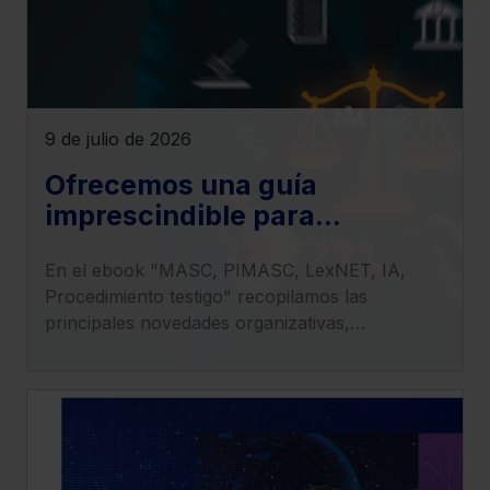
9 de julio de 2026
Ofrecemos una guía
imprescindible para
entender el impacto de la LO
En el ebook "MASC, PIMASC, LexNET, IA,
1/2025 en la transformación
Procedimiento testigo" recopilamos las
del sistema judicial
principales novedades organizativas,
procesales y tecnológicas derivadas de la
entrada en vigor de la LO 1/2025.