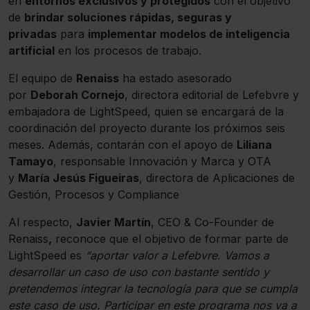
en
entornos exclusivos y protegidos
con el objetivo
de
brindar soluciones rápidas, seguras y
privadas
para
implementar modelos de inteligencia
artificial
en los procesos de trabajo.
El equipo de
Renaiss
ha estado asesorado
por
Deborah Cornejo
, directora editorial de Lefebvre y
embajadora de LightSpeed, quien se encargará de la
coordinación del proyecto durante los próximos seis
meses. Además, contarán con el apoyo de
Liliana
Tamayo
, responsable Innovación y Marca y OTA
y
María Jesús Figueiras
, directora de Aplicaciones de
Gestión, Procesos y Compliance
Al respecto,
Javier Martín
, CEO & Co-Founder de
Renaiss
,
reconoce que el objetivo de formar parte de
LightSpeed es
“aportar valor a Lefebvre. Vamos a
desarrollar un caso de uso con bastante sentido y
pretendemos integrar la tecnología para que se cumpla
este caso de uso. Participar en este programa nos va a