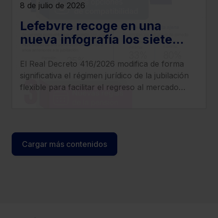
8 de julio de 2026
Lefebvre recoge en una
nueva infografía los siete
cambios más relevantes que
El Real Decreto 416/2026 modifica de forma
introduce el Real Decreto
significativa el régimen jurídico de la jubilación
416/2026
flexible para facilitar el regreso al mercado
laboral de los pensionistas, incrementar
compatibilidad entre pensión y empleo y
clarificar el tratamiento de cotizaciones y
determinados complementos.
Cargar más contenidos