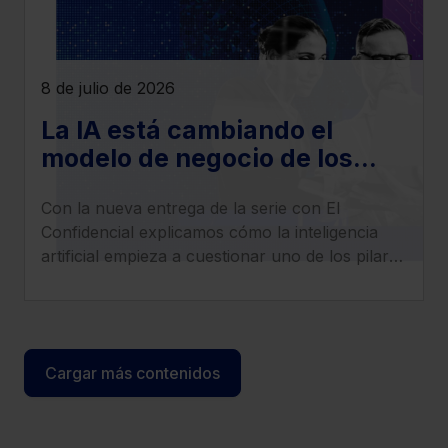
8 de julio de 2026
La IA está cambiando el
modelo de negocio de los
despachos legales: llega la
Con la nueva entrega de la serie con El
era del ‘superabogado’
Confidencial explicamos cómo la inteligencia
artificial empieza a cuestionar uno de los pilares
tradicionales de los despachos: la facturación
por horas.
Cargar más contenidos