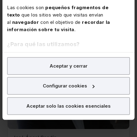
Las cookies son
pequeños fragmentos de
texto
que los sitios web que visitas envían
al
navegador
con el objetivo de
recordar la
información sobre tu visita
.
¿Para qué las utilizamos?
En Lefebvre utilizamos las cookies con
fines
Aceptar y cerrar
analíticos
para tratar de
mejorar tu experiencia
en
Ver ficha
nuestra página web. También con fines publicitarios,
para poder mostrarte publicidad y contenidos de tu
Configurar cookies
interés.
¿Qué puedes hacer?
Aceptar solo las cookies esenciales
Puedes
aceptar
las cookies para que tu
experiencia en la web sea óptima
Puedes
aceptar solo las esenciales
para