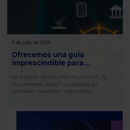
9 de julio de 2026
Ofrecemos una guía
imprescindible para
entender el impacto de la LO
En el ebook "MASC, PIMASC, LexNET, IA,
1/2025 en la transformación
Procedimiento testigo" recopilamos las
del sistema judicial
principales novedades organizativas,
procesales y tecnológicas derivadas de la
entrada en vigor de la LO 1/2025.