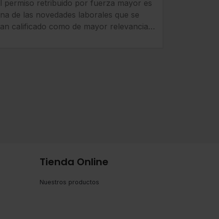
l permiso retribuido por fuerza mayor es
incumplimiento del
na de las novedades laborales que se
permiso retribuido por
an calificado como de mayor relevancia
fuerza mayor
ara empresas y trabajadores.
Tienda Online
Nuestros productos