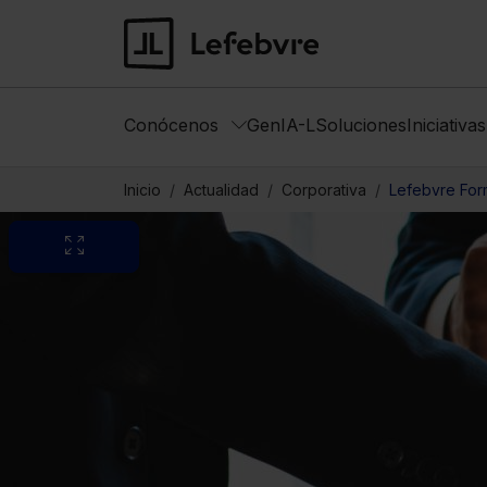
Conócenos
GenIA-L
Soluciones
Iniciativa
Inicio
Actualidad
Corporativa
Lefebvre For