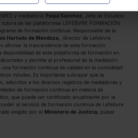
irector de MEDIAR ONLINE;
Ana Criado Inchauspe
,
ÑA DE MEDIADORES;
María del Mar González
SEMED y mediadora;
Paqui Sánchez
, Jefa de Estudios
 y tutora de las plataformas LEFEBVRE FORMACIÓN
rograma de formación continua. Responsable de la
nio Hurtado de Mendoza,
director de Lefebvre
n afirmar la trascendencia de esta formación
a disponibilidad de esta plataforma de formación en
adicionales y permite al profesional de la mediación
r una formación continua de calidad en la comodidad
itivos móviles. Es importante subrayar que la
ón, adscritos a los diversos registros de mediadores y
tividades de formación continua en materia de
ico, que puede ser certificado anualmente por la
cceder al servicio de formación continua de Lefebvre
cado exigido por el
Ministerio de Justicia,
pulsar