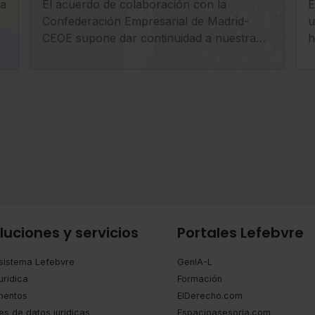
ta
El acuerdo de colaboración con la
E
investigación y la
Confederación Empresarial de Madrid-
u
innovación tecnológica en
CEOE supone dar continuidad a nuestra
h
las empresas
apuesta por el impulso tecnológico en el
p
ámbito empresarial.
luciones y servicios
Portales Lefebvre
sistema Lefebvre
GenIA-L
urídica
Formación
entos
ElDerecho.com
es de datos jurídicas
Espacioasesoria.com