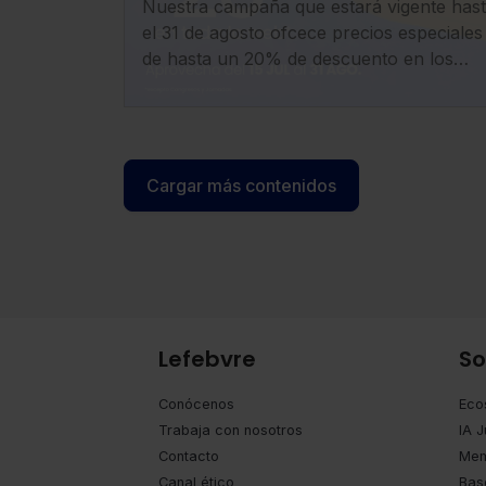
Nuestra campaña que estará vigente has
electrónicos
el 31 de agosto ofcece precios especiales
de hasta un 20% de descuento en los
productos electrónicos y en la oferta de
Formación de la tienda online.
Cargar más contenidos
Lefebvre
So
Conócenos
Eco
Trabaja con nosotros
IA J
Contacto
Mem
Canal ético
Bas