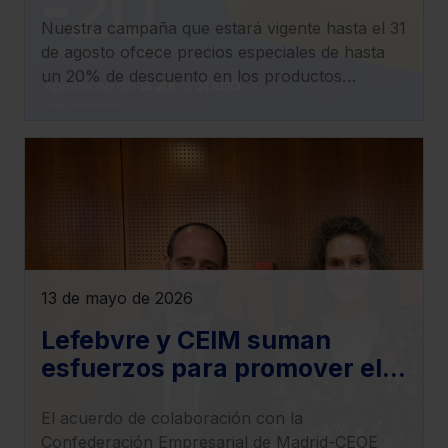
productos electrónicos
Nuestra campaña que estará vigente hasta el 31
Saber más acerca de las cookies
de agosto ofcece precios especiales de hasta
un 20% de descuento en los productos
electrónicos y en la oferta de Formación de la
tienda online.
13 de mayo de 2026
Lefebvre y CEIM suman
esfuerzos para promover el
desarrollo de la investigación
El acuerdo de colaboración con la
y la innovación tecnológica
Confederación Empresarial de Madrid-CEOE