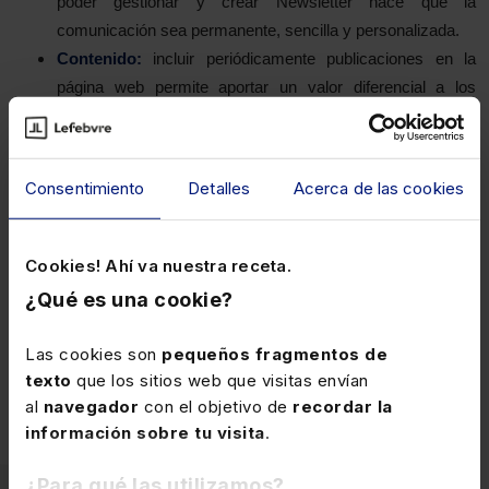
poder gestionar y crear Newsletter hace que la
comunicación sea permanente, sencilla y personalizada.
Contenido:
incluir periódicamente publicaciones en la
página web permite aportar un valor diferencial a los
clientes y a aquellos que la visiten, además de trasmitir
una imagen de rigor jurídico y actualidad.
Digitalización:
crear grupos propios de clientes en función
Consentimiento
Detalles
Acerca de las cookies
de su tipología, necesidades, modo de asesoramiento,
sector de actividad o cómo se considere más adecuado.
Además, se pueden definir las etapas de ventas, de
Cookies! Ahí va nuestra receta.
manera que cuando se tenga que realizar un seguimiento
¿Qué es una cookie?
adecuado y ejecutar diferentes acciones para cada uno de
ellos, ayuden de una manera ordenada y sistematizada a
Las cookies son
pequeños fragmentos de
crecer en el negocio.
texto
que los sitios web que visitas envían
al
navegador
con el objetivo de
recordar la
información sobre tu visita
.
¿Para qué las utilizamos?