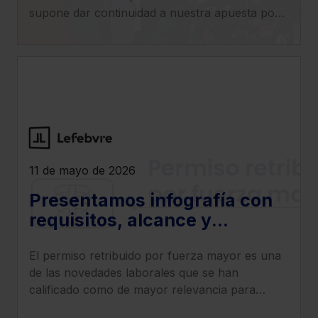
en las empresas
supone dar continuidad a nuestra apuesta por
el impulso tecnológico en el ámbito empresarial.
11 de mayo de 2026
Presentamos infografía con
requisitos, alcance y
sanciones por
El permiso retribuido por fuerza mayor es una
incumplimiento del permiso
de las novedades laborales que se han
retribuido por fuerza mayor
calificado como de mayor relevancia para
empresas y trabajadores.