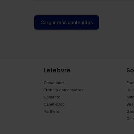
Formación de la tienda online.
Cargar más contenidos
Lefebvre
So
Conócenos
Eco
Trabaja con nosotros
IA J
Contacto
Mem
Canal ético
Bas
Partners
Ges
Com