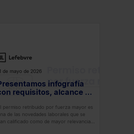
1 de mayo de 2026
Presentamos infografía
con requisitos, alcance y
sanciones por
l permiso retribuido por fuerza mayor es
incumplimiento del
na de las novedades laborales que se
permiso retribuido por
an calificado como de mayor relevancia
fuerza mayor
ara empresas y trabajadores.