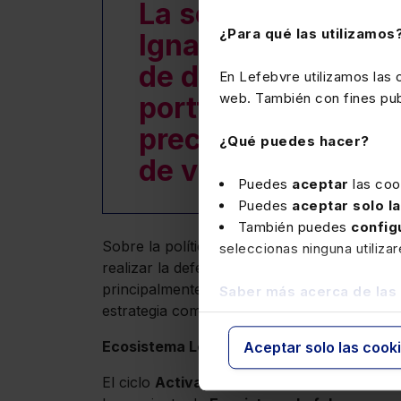
La segunda sesión 
¿Para qué las utilizamos
Ignasi Vidal, expe
de despachos profe
En Lefebvre utilizamos las
web. También con fines publ
portfolio de servici
precios, nuevas d
¿Qué puedes hacer?
de valor en el Des
Puedes
aceptar
las coo
Puedes
aceptar solo l
También puedes
config
Sobre la política de precios, los expertos e
seleccionas ninguna utiliza
realizar la defensa comercial de cuotas, com
principalmente, las claves para desarrollar 
Saber más acerca de las
estrategia comercial de una empresa.
Ecosistema Lefebvre
Aceptar solo las cook
El ciclo
Activa tu despacho
de Lefebvre dar