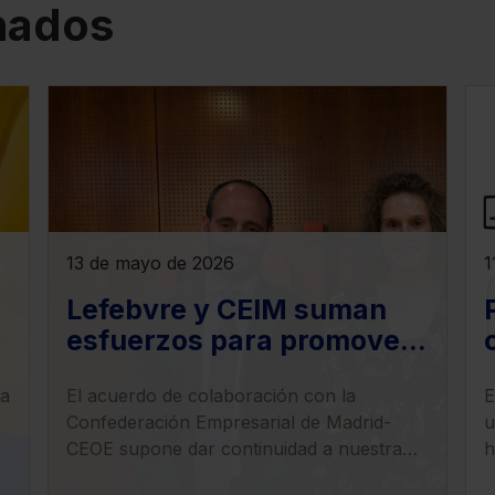
onados
13 de mayo de 2026
1
Lefebvre y CEIM suman
esfuerzos para promover
el desarrollo de la
ta
El acuerdo de colaboración con la
E
investigación y la
Confederación Empresarial de Madrid-
u
innovación tecnológica en
CEOE supone dar continuidad a nuestra
h
las empresas
apuesta por el impulso tecnológico en el
p