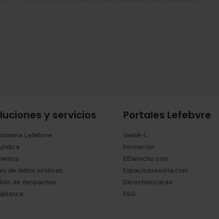
ámbito empresarial.
luciones y servicios
Portales Lefebvre
sistema Lefebvre
GenIA-L
urídica
Formación
entos
ElDerecho.com
es de datos jurídicas
Espacioasesoria.com
tión de despachos
Derecholocal.es
pliance
ESG