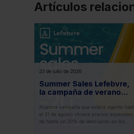
Artículos relaci
23 de julio de 2026
Summer Sales Lefebvre,
la campaña de verano
para los productos
Nuestra campaña que estará vigente has
electrónicos
el 31 de agosto ofcece precios especiales
de hasta un 20% de descuento en los
productos electrónicos y en la oferta de