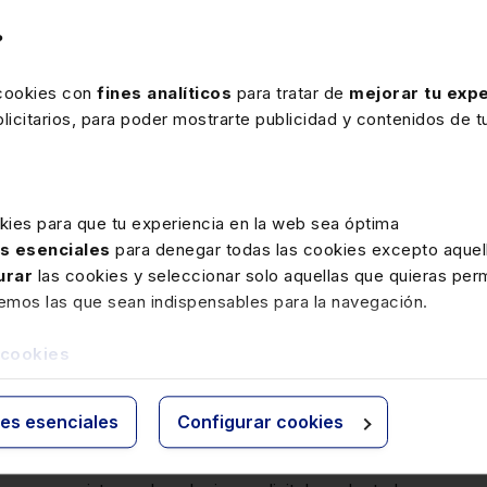
del ciclo que dirige
?
rto consultor y asesor
sionales se titula «El
 cookies con
fines analíticos
para tratar de
mejorar tu expe
icitarios, para poder mostrarte publicidad y contenidos de tu
os y la política de
imensiones de creación
pacho».
kies para que tu experiencia en la web sea óptima
as esenciales
para denegar todas las cookies excepto aquell
urar
las cookies y seleccionar solo aquellas que quieras perm
xplicarán las políticas de pricing, como se puede
remos las que sean indispensables para la navegación.
o son los atributos de adquisición de servicios y
políticas de pricing como parte fundamental de la
 cookies
ies esenciales
Configurar cookies
á a los profesionales la oportunidad de conocer el