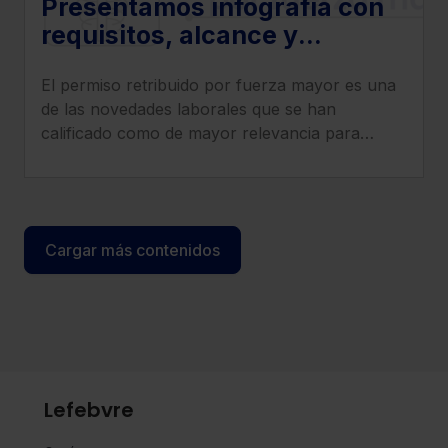
Presentamos infografía con
requisitos, alcance y
sanciones por
El permiso retribuido por fuerza mayor es una
incumplimiento del permiso
de las novedades laborales que se han
retribuido por fuerza mayor
calificado como de mayor relevancia para
empresas y trabajadores.
Cargar más contenidos
Lefebvre