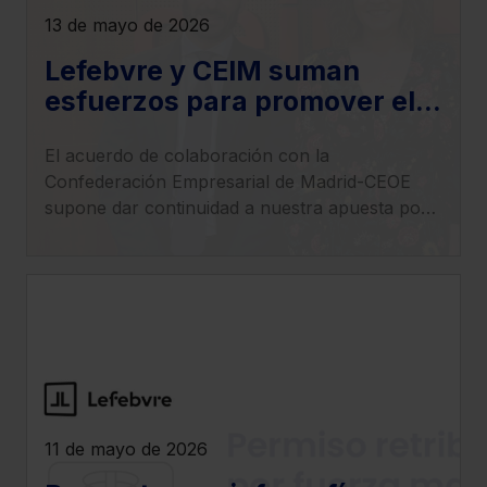
13 de mayo de 2026
Lefebvre y CEIM suman
esfuerzos para promover el
desarrollo de la investigación
El acuerdo de colaboración con la
y la innovación tecnológica
Confederación Empresarial de Madrid-CEOE
en las empresas
supone dar continuidad a nuestra apuesta por
el impulso tecnológico en el ámbito empresarial.
11 de mayo de 2026